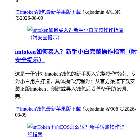
imtoken钱包最新苹果版下载
qbadmin
1.3K
2026-08-09
imtoken如何买入？新手小白完整操作指南（附
安全提示）
这是一份针对imtoken钱包的新手买入完整操作指南，专
为小白用户打造，具体操作流程为：从官方渠道下载安
装正版imtoken，创建或导入钱包后妥善备份助记词，
完...
imtoken钱包最新苹果版下载
qbadmin
908
2026-
08-09