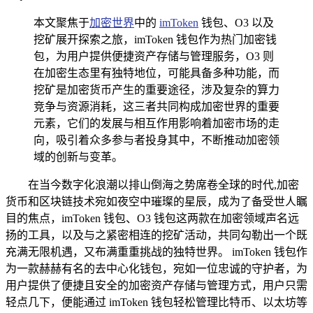
本文聚焦于
加密世界
中的
imToken
钱包、O3 以及
挖矿展开探索之旅，imToken 钱包作为热门加密钱
包，为用户提供便捷资产存储与管理服务，O3 则
在加密生态里有独特地位，可能具备多种功能，而
挖矿是加密货币产生的重要途径，涉及复杂的算力
竞争与资源消耗，这三者共同构成加密世界的重要
元素，它们的发展与相互作用影响着加密市场的走
向，吸引着众多参与者投身其中，不断推动加密领
域的创新与变革。
在当今数字化浪潮以排山倒海之势席卷全球的时代,加密
货币和区块链技术宛如夜空中璀璨的星辰，成为了备受世人瞩
目的焦点，imToken 钱包、O3 钱包这两款在加密领域声名远
扬的工具，以及与之紧密相连的挖矿活动，共同勾勒出一个既
充满无限机遇，又布满重重挑战的独特世界。 imToken 钱包作
为一款赫赫有名的去中心化钱包，宛如一位忠诚的守护者，为
用户提供了便捷且安全的加密资产存储与管理方式，用户只需
轻点几下，便能通过 imToken 钱包轻松管理比特币、以太坊等