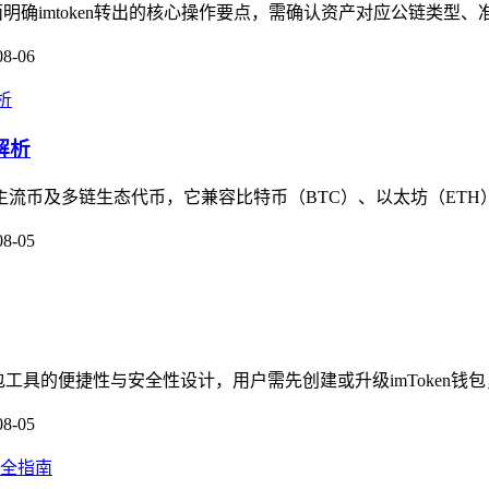
面明确imtoken转出的核心操作要点，需确认资产对应公链类型、
08-06
解析
盖主流币及多链生态代币，它兼容比特币（BTC）、以太坊（ETH
08-05
钱包工具的便捷性与安全性设计，用户需先创建或升级imToken钱包
08-05