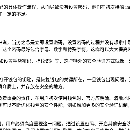
的具体操作流程，从而导致没有设置密码，他们在初次接触 imT
在一定的不足。
用户来说，当务之急是立即设置密码，设置密码的过程并没有想象中那么
，这个密码最好包含字母、数字和特殊字符，这样可以大大提高
比如设置手势密码、指纹识别等，这些额外的安全验证方式就像一
把打开钱包的钥匙，是恢复钱包的关键所在，一旦钱包出现问题，
质介质上，并存放在安全的地方。
方也肩负着重要的责任，在用户初次使用钱包时，官方应明确、清
还可以不断优化钱包的安全性能，例如增加更多的安全验证机制
安全问题，用户必须高度重视这一问题，通过设置密码、开启其他安