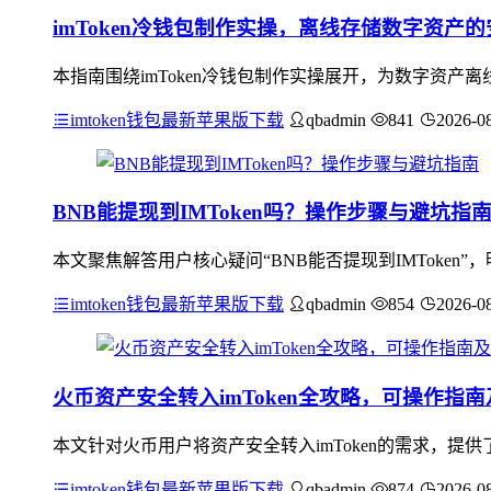
imToken冷钱包制作实操，离线存储数字资产
本指南围绕imToken冷钱包制作实操展开，为数字资
imtoken钱包最新苹果版下载
qbadmin
841
2026-0
BNB能提现到IMToken吗？操作步骤与避坑指
本文聚焦解答用户核心疑问“BNB能否提现到IMToken”
imtoken钱包最新苹果版下载
qbadmin
854
2026-0
火币资产安全转入imToken全攻略，可操作指
本文针对火币用户将资产安全转入imToken的需求，提供
imtoken钱包最新苹果版下载
qbadmin
874
2026-0