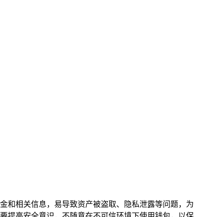
钱包资金和相关信息，易导致资产被盗取、隐私泄露等问题，为
要提高安全意识，不随意在不可信环境下使用钱包，以保