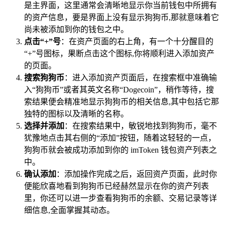
是主界面，这里通常会清晰地显示你当前钱包中所拥有
的资产信息，要是界面上没有显示狗狗币,那就意味着它
尚未被添加到你的钱包之中。
点击“+”号
：在资产页面的右上角，有一个十分醒目的
“+”号图标，果断点击这个图标,你将顺利进入添加资产
的页面。
搜索狗狗币
：进入添加资产页面后，在搜索框中准确输
入“狗狗币”或者其英文名称“Dogecoin”，稍作等待，搜
索结果便会精准地显示狗狗币的相关信息,其中包括它那
独特的图标以及清晰的名称。
选择并添加
：在搜索结果中，敏锐地找到狗狗币，毫不
犹豫地点击其右侧的“添加”按钮，随着这轻轻的一点，
狗狗币就会被成功添加到你的 imToken 钱包资产列表之
中。
确认添加
：添加操作完成之后，返回资产页面，此时你
便能欣喜地看到狗狗币已经赫然显示在你的资产列表
里，你还可以进一步查看狗狗币的余额、交易记录等详
细信息,全面掌握其动态。