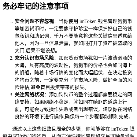
务必牢记的注意事项
安全问题不容忽视
：当你使用 imToken 钱包管理狗狗币
等加密货币时，一定要像守护珍宝一样保护好自己的钱
包私钥和助记词，千万不要随意将这些关键信息透露给
他人，因为一旦信息泄露，就如同打开了资产被盗取的
大门,后果不堪设想。
充分认识市场风险
：加密货币市场犹如一片波涛汹涌的
大海，具有高度的波动性，狗狗币的价格也会如同海上
的帆船，随着市场行情的变化而大幅起伏，在决定投资
狗狗币之前，一定要充分了解市场风险，做好全面的风
险评估,避免盲目投资带来的损失。
关注网络状况
：添加狗狗币的整个过程都需要稳定的网
络支持，如果网络不稳定，就如同在崎岖的道路上行
驶，可能会导致操作失败或者出现错误，建议你在网络
良好的环境下进行操作,确保每一个步骤都能顺利完成。
通过以上这些细致且周全的步骤，你就能够在 imToken 钱
包中成功添加狗狗币，从而方便快捷地管理和交易这种备受瞩