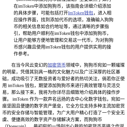
在imToken中添加狗狗币，该指南会详细介绍添加
的具体步骤，可能包括打开
ImToken钱包
，进入相
应操作界面，找到添加代币的选项，准确输入狗狗
币的相关信息如合约地址等，通过清晰的步骤指
引，帮助用户顺利在imToken钱包中添加狗狗币，
让用户能够方便地管理和交易这一代币，为对狗狗
币感兴趣且使用imToken钱包的用户提供实用的操
作参考。
在当今风云变幻的
加密货币
领域中，狗狗币宛如一颗璀璨
的明星，凭借其别具一格的文化魅力以及广泛深厚的社区基
础，成功吸引了无数投资者与爱好者的热切关注，倘若你正使
用 imToken 钱包，期望添加狗狗币来进行高效管理与灵活交
易，那么接下来，我将为你详尽且细致地介绍具体的操作步
骤。 imToken 作为一款声名远扬的去中心化数字钱包，宛如一
座坚固且便捷的数字资产堡垒，它全方位支持多种主流加密货
币的安全存储与智能管理，为广大用户精心打造了一个安全无
虞、便捷高效的数字资产存储解决方案，而狗狗币
（Dogecoin），最初宛如一场别出心裁的加密货币恶搞之作诞