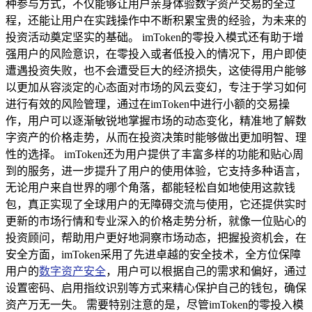
种参与方式，不仅能够让用户亲身体验数字资产交易的全过
程，还能让用户在实践操作中不断积累宝贵的经验，为未来的
投资活动奠定坚实的基础。 imToken的零投入模式还有助于增
强用户的风险意识，在零投入或者低投入的情况下，用户即使
遭遇投资失败，也不会遭受巨大的经济损失，这使得用户能够
以更加从容淡定的心态面对市场的风云变幻，专注于学习如何
进行有效的风险管理，通过在imToken中进行小额的交易操
作，用户可以逐渐敏锐地掌握市场的动态变化，精准地了解数
字资产的价格走势，从而在投资决策时能够做出更加明智、理
性的选择。 imToken还为用户提供了丰富多样的功能和贴心周
到的服务，进一步提升了用户的使用体验，它支持多种语言，
无论用户来自世界的哪个角落，都能轻松自如地使用这款钱
包，真正实现了全球用户的无障碍交流与使用，它还提供实时
更新的市场行情和专业深入的价格走势分析，就像一位贴心的
投资顾问，帮助用户更好地洞察市场动态，把握投资机会，在
安全方面，imToken采用了先进卓越的安全技术，全方位保障
用户的
数字资产安全
，用户可以根据自己的需求和偏好，通过
设置密码、启用指纹识别等方式来精心保护自己的钱包，确保
资产万无一失。 需要特别注意的是，尽管imToken的零投入模