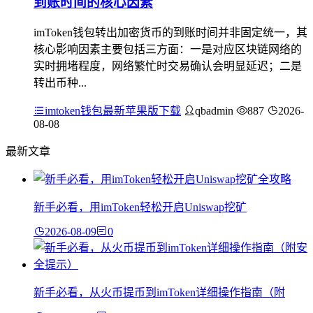
到账时间的核心因素
imToken钱包转出加密货币的到账时间并非固定统一，其
核心影响因素主要包括三方面：一是对应区块链网络的
实时拥堵程度，网络繁忙时交易确认会明显延迟；二是
转出币种...
imtoken钱包最新苹果版下载
qbadmin
887
2026-
08-08
最新文章
新手必看，用imToken轻松开启Uniswap挖矿
2026-08-09
0
新手必看，从火币提币到imToken详细操作指南（附