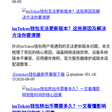
08-09
imToken钱包无法更新版本？这些原因及解决
方法你要清楚
针对imToken钱包用户常遇到的无法更新版本问题，本文
梳理了背后的核心原因，涵盖网络连接异常、设备系统
版本不兼容、应用缓存堆积、官方服务器维护或版本适
配调整等...
imtoken钱包最新苹果版下载
qbadmin
1.1K
2026-08-09
imToken钱包转出币需要多久？一文看懂影响