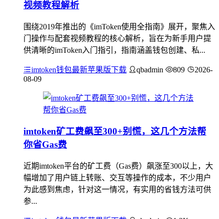
视频教程解析
围绕2019年推出的《imToken使用全指南》展开，聚焦入
门操作与配套视频教程的核心解析，旨在为新手用户提
供清晰的imToken入门指引，指南涵盖钱包创建、私...
imtoken钱包最新苹果版下载
qbadmin
809
2026-
08-09
imtoken矿工费飙至300+别慌，这几个方法帮
你省Gas费
近期imtoken平台的矿工费（Gas费）飙涨至300以上，大
幅增加了用户链上转账、交互等操作的成本，不少用户
为此感到焦虑，针对这一情况，有实用的省钱方法可供
参...