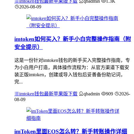
imtoken钱包最新苹果版下载
qbadmin
1.3K
2026-08-09
imtoken如何买入？新手小白完整操作指南（附
安全提示）
这是一份针对imtoken钱包的新手买入完整操作指南，专
为小白用户打造，具体操作流程为：从官方渠道下载安
装正版imtoken，创建或导入钱包后妥善备份助记词，
完...
imtoken钱包最新苹果版下载
qbadmin
909
2026-
08-09
imToken里面EOS怎么转？新手转账操作详细