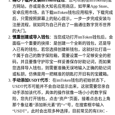
精心下载并安装imToken钱包
：您可以前往imToken的官
方网站，亦或是各大知名应用商店，如苹果App Store、
安卓应用市场，去下载imToken钱包应用程序，下载完成
后，只需按照屏幕上的贴心提示，一步一步完成安装与
注册流程，就如同为自己开启了一扇通往数字货币世界
的大门。
慎重创建或导入钱包
：当您成功打开imToken钱包后，会
面临一个重要的抉择：是创建一个全新的钱包，还是导
入已有的钱包，若您选择创建新钱包，这就好比打造一
个属于自己的数字保险箱，需要设置一个足够安全的密
码，并且要像守护珍宝一样妥善保存好助记词，而如果
您选择导入钱包，则需要准确无误地输入正确的助记词
或私钥，仿佛是用一把精准的钥匙打开旧有的宝藏箱。
手动添加USDT代币
：在imToken钱包的初始状态下，
USDT代币可能并不会自动显示出来，这就需要您亲自
动手添加该代币，具体的操作就像一场小小的数字探
险，您先打开钱包，点击“资产”页面，接着点击右上角
那个象征着“添加新元素”的“+”号，在搜索框中输入
“USDT”，此时会出现多种选择，目前常见的有ERC -