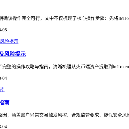
南
，明确该操作完全可行，文中不仅梳理了核心操作步骤：先将IMTok
8-05
南及风险提示
了完整的操作攻略与指南，清晰梳理从火币端资产提取到imToke
8-04
指南
核心原因，涵盖账户异常交易触发风控、合规监管要求、疑似安全风
8-04