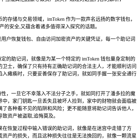
储与交易领域，imToken 作为一款声名远扬的数字钱包，
户资产的安全,又蕴含着诸多值得深入探究的话题。
钥匙，是用户恢复钱包、自由访问加密资产的关键凭证，每一个助记词
定的助记词，就像是为某一个特定的 imToken 钱包量身定制的
的卫士，确保了只有持有正确助记词的合法主人，才能顺利访问
陷入瘫痪时，只要妥善保存了助记词，就如同手握一张安全通行
特性，一旦它不幸落入不法分子之手，就如同打开了潘多拉的魔
界中，家门钥匙一旦丢失且被坏人捡到，家中的财物就会面临被
满了各种看不见的陷阱和风险；更不能随意将助记词告诉他人，
致资产被盗取,追悔莫及。
错，如果在恢复过程中输入错误的助记词，就像是在迷宫中走错了方
成资产的损失，而且这种损失往往是无法挽回的，就像一颗流星