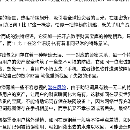
的新星，热度持续飙升，吸引着全球投资者的目光，在加密货币的存
en 助记词 1 比 1”这一概念，恰似一把神秘的钥匙，既关乎用
文单词精心组合而成的独特短语，它宛如一把开启数字财富宝库的神秘
而“1 比 1”在这个语境中,有着非同寻常的特殊意义。
着助记词与钱包之间存在着一种精确无误、一一对应的紧密关系，每一个特
为用户的资产安全构筑了一道坚不可摧的防线，它如同一位忠诚
险，想象一下，当用户不慎丢失了手机，或者钱包软件遭遇故障
掌控自己的数字财富,就像重新找回了失散的珍宝。
时，也潜藏着一些不容忽视的
潜在风险
，由于助记词具有独一无二的
移用户的资产，让用户的财富瞬间化为乌有，这就如同在现实世
珍贵的宝藏，不能将助记词存储在联网设备上，因为网络世界充
记词截图保存在手机相册中，而手机又不幸被盗或者丢失，最终导
时，每一个步骤都需要用户格外谨慎，如同在走钢丝一般容不得半点差
一旦助记词被错误使用，就如同泼出去的水难以收回，可能会造