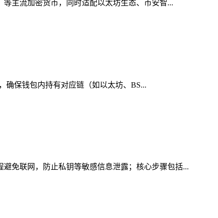
）等主流加密货币，同时适配以太坊生态、币安智...
，确保钱包内持有对应链（如以太坊、BS...
程避免联网，防止私钥等敏感信息泄露；核心步骤包括...