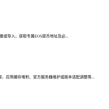
建或导入，获取专属EOS提币地址及必...
容、应用缓存堆积、官方服务器维护或版本适配调整等...