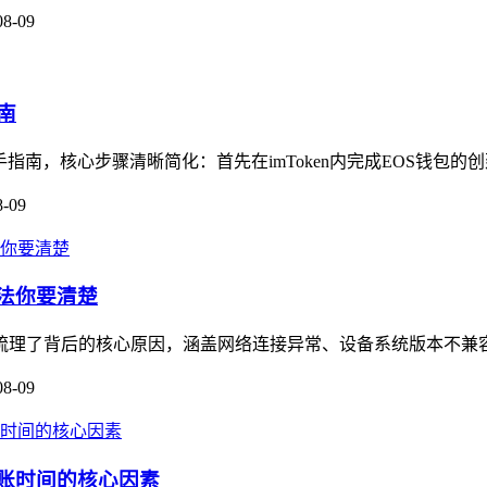
08-09
南
手指南，核心步骤清晰简化：首先在imToken内完成EOS钱包的创
8-09
方法你要清楚
本文梳理了背后的核心原因，涵盖网络连接异常、设备系统版本不兼
08-09
到账时间的核心因素