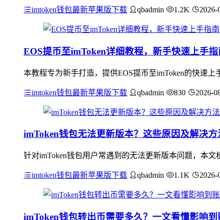
imtoken钱包最新苹果版下载
qbadmin
1.2K
2026-
EOS提币至imToken详细教程，新手快速上手指
本教程专为新手打造，提供EOS提币至imToken的快速上
imtoken钱包最新苹果版下载
qbadmin
830
2026-0
imToken钱包无法更新版本？这些原因及解决
针对imToken钱包用户常遇到的无法更新版本问题，
imtoken钱包最新苹果版下载
qbadmin
1.1K
2026-
imToken钱包转出币需要多久？一文看懂影响