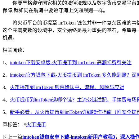
你要严格遵守国家相关的法律法规以及数字货币交易平台
保障,就如同在航海中要遵守海上交通规则一样。
将火币平台的币提至 imToken 钱包并非一件复杂困
这个充满变数的领域中，安全始终是最为重要的基石，希望每
机遇。
相关阅读：
1、
imtoken下载安卓版-火币提币到 imToken 高额扣费引关注
2、
imtoken官方钱包下载-火币提币到 imToken 多久能到账
3、
火币提币到 imToken 钱包确认中，流程、风险与应对
4、
火币提币到imToken选哪个链？主流公链适配、手续费与场
5、
新手必看，从火币提币到imToken详细操作指南（附安全提
标签：
#
火币提币
上一篇
imtoken钱包安卓下载-imtoken新用户教程3，深入