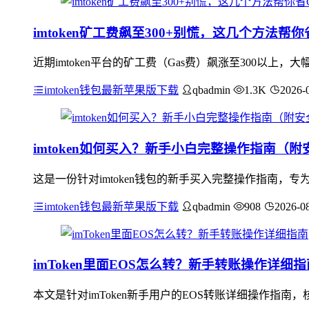
imtoken矿工费飙至300+别慌，这几个方法帮你
近期imtoken平台的矿工费（Gas费）飙涨至300以
imtoken钱包最新苹果版下载
qbadmin
1.3K
2026-
imtoken如何买入？新手小白完整操作指南（
这是一份针对imtoken钱包的新手买入完整操作指南，专
imtoken钱包最新苹果版下载
qbadmin
908
2026-0
imToken里面EOS怎么转？新手转账操作详细指
本文是针对imToken新手用户的EOS转账详细操作指南，核