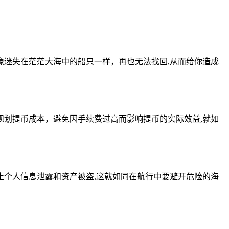
迷失在茫茫大海中的船只一样，再也无法找回,从而给你造成
划提币成本，避免因手续费过高而影响提币的实际效益,就如
个人信息泄露和资产被盗,这就如同在航行中要避开危险的海