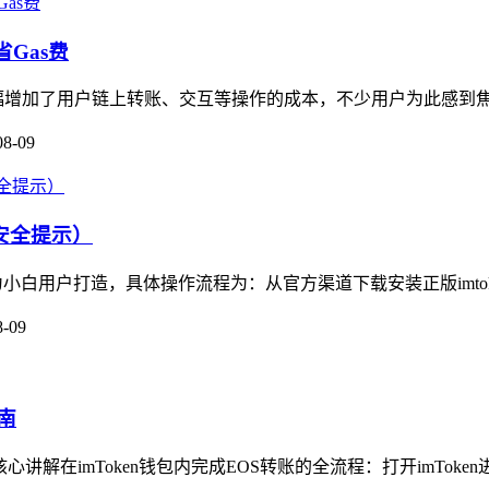
省Gas费
上，大幅增加了用户链上转账、交互等操作的成本，不少用户为此感到
08-09
附安全提示）
为小白用户打造，具体操作流程为：从官方渠道下载安装正版imtok
8-09
南
心讲解在imToken钱包内完成EOS转账的全流程：打开imToken