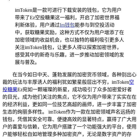
imToken是一款可进行下载安装的钱包，它为用户
带来了Ez空投糖果这一福利，开启了加密世界福
利新体验，用户通过
Im钱包
能参与到空投活动
中，获取糖果奖励，这种方式不仅为用户增添了在
加密领域的收益机会，也以独特的福利吸引更多人
关注imToken钱包，让更多人得以探索加密世界，
感受其中的新奇与乐趣，进一步推动加密领域的发
展与普及。
在当今如日中天、蓬勃发展的加密货币领域，各种别出心
裁的玩法与丰厚诱人的福利犹如繁星般层出不穷，imToken
空
投糖果
Ez宛如一颗璀璨的新星，成功吸引了众多加密爱好者
的目光，成为他们关注的焦点，它不仅为用户带来了实实在在
的经济利益，更如同一位技艺高超的画师，进一步丰富了加密
生态的绚丽多样性。 imToken作为一款在加密领域声名远扬的
钱包，凭借其安全可靠、便捷高效的显著特点，赢得了广大用
户的喜爱与信赖，它为用户搭建了一个功能强大的平台，使用
户能够轻松自如地管理多种加密资产，无论是数字资产的存