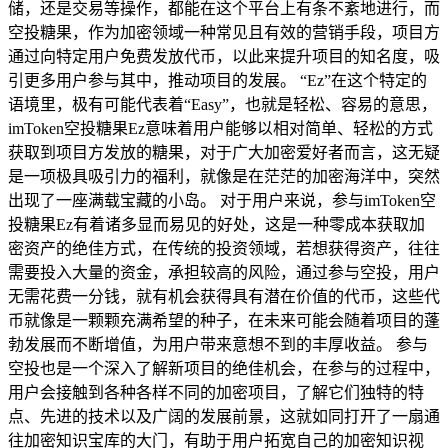
储，还是交易等操作，都能在这个平台上有条不紊地进行，而
空投糖果，作为加密领域一种常见且有效的营销手段，项目方
通过向特定用户免费发放代币，以此来提升项目的知名度，吸
引更多用户参与其中，推动项目的发展。 “Ez”在这个特定的
语境里，极有可能代表着“Easy”，也就是轻松、容易的意思，
imToken空投糖果Ez意味着用户能够以相对简单、轻松的方式
获取到项目方发放的糖果，对于广大加密爱好者而言，这无疑
是一项极具吸引力的福利，就像是在茫茫的加密海洋中，突然
出现了一座满载宝藏的小岛。 对于用户来说，参与imToken空
投糖果Ez有着诸多显而易见的好处，这是一种零成本获取加
密资产的绝佳方式，在传统的投资领域，若想获得资产，往往
需要投入大量的资金，承担较高的风险，通过参与空投，用户
无需花费一分钱，就有机会获得具有潜在价值的代币，这些代
币就像是一颗颗充满希望的种子，在未来可能会随着项目的蓬
勃发展而不断增值，为用户带来意想不到的丰厚收益。 参与
空投也是一个深入了解新项目的绝佳机会，在参与的过程中，
用户会接触到各种各样不同的加密项目，了解它们独特的特
点、先进的技术以及广阔的发展前景，这就如同打开了一扇通
往加密知识宝库的大门，有助于用户拓宽自己的加密知识视