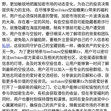
野，更加敏锐地把握加密市场的动态变化，为自己的投资决策
提供有力的支持。 在尽情享受imToken空投糖果Ez带来的福利
时，用户也必须保持高度的警惕，加密市场犹如一片波涛汹涌
的大海，存在着一定的风险，有些空投项目可能隐藏着欺诈行
为，就像隐藏在海底的暗礁，稍有不慎就可能让用户遭受损
失，用户在参与空投时，要仔细深入地了解项目的背景和团队
情况，避免陷入诈骗陷阱，要格外注意保护自己的个人信息和
私钥
，这就如同守护自己的宝藏钥匙一样，确保资产的安全万
无一失。 为了更好地参与imToken空投糖果Ez，用户可以密切
关注imToken官方渠道以及相关的加密社区，这些渠道就像是
信息的灯塔，会及时发布空投信息，让用户能够第一时间了解
到最新的空投活动，用户还可以加入一些专业的加密群组，与
其他志同道合的爱好者交流经验，分享彼此的见解和心得，获
取更多有价值的空投资讯。 imToken空投糖果Ez为加密爱好者
打开了一扇崭新的福利之门，它让用户能够以轻松愉悦的方式
参与到加密生态中，有机会获取潜在的收益，但在享受福利的
同时，用户也要时刻保持理性和谨慎，如同在复杂的迷宫中小
心翼翼地前行，确保自己的资产安全，随着加密市场的不断发