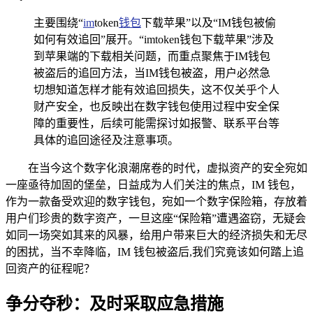
主要围绕“
im
token
钱包
下载苹果”以及“IM钱包被偷
如何有效追回”展开。“imtoken钱包下载苹果”涉及
到苹果端的下载相关问题，而重点聚焦于IM钱包
被盗后的追回方法，当IM钱包被盗，用户必然急
切想知道怎样才能有效追回损失，这不仅关乎个人
财产安全，也反映出在数字钱包使用过程中安全保
障的重要性，后续可能需探讨如报警、联系平台等
具体的追回途径及注意事项。
在当今这个数字化浪潮席卷的时代，虚拟资产的安全宛如
一座亟待加固的堡垒，日益成为人们关注的焦点，IM 钱包，
作为一款备受欢迎的数字钱包，宛如一个数字保险箱，存放着
用户们珍贵的数字资产，一旦这座“保险箱”遭遇盗窃，无疑会
如同一场突如其来的风暴，给用户带来巨大的经济损失和无尽
的困扰，当不幸降临，IM 钱包被盗后,我们究竟该如何踏上追
回资产的征程呢？
争分夺秒：及时采取应急措施