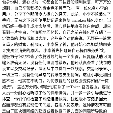
包身份时，满心以为一切都会如同往昔般顺利恢复，可万万没
想到，自己辛苦积攒的资金竟不翼而飞。 有一位化名小李的
用户，分享了他那段令人揪心的经历，此前，小李不慎丢失了
手机，无奈之下只能使用助记词来恢复 imToken 钱包身份，当
他历经一番操作成功恢复后，满心期待地查看账户余额，却只
看到一片空白，他清晰地回忆起，自己之前在钱包里存储了一
定数量的比特币和以太坊，这些资产对他来说，无疑是一笔意
义重大的财富，刹那间，小李慌了神，他开始心急如焚地四处
寻找资金消失的原因。 小李首先怀疑是自己操作失误所致，
他极为仔细地检查了恢复钱包的每一个步骤，反复确认助记词
输入准确无误，没有任何遗漏或错误，他还认真查看了钱包的
设置以及交易记录，试图从中寻觅到一丝线索，交易记录显示
一切正常，没有任何异常的转账或支出情况，这让小李更加困
惑不已，他实在不明白，为何恢复后的钱包会变得如此“一贫
如洗”。 焦急万分的小李赶忙联系了 imToken 官方客服，客服
人员十分耐心地听取了他的详细情况，并一步一步引导他进行
排查，他们仔细检查了网络连接状况、钱包版本等诸多因素，
然而却都没有发现任何问题，客服人员表示，这种情况有可能
是由于区块链网络的延迟或者数据同步方面的问题所导致的，