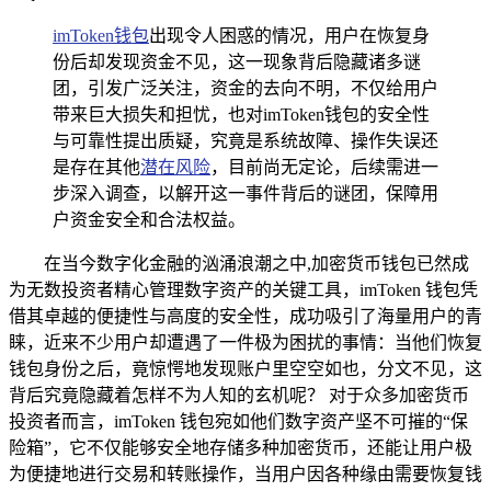
imToken钱包
出现令人困惑的情况，用户在恢复身
份后却发现资金不见，这一现象背后隐藏诸多谜
团，引发广泛关注，资金的去向不明，不仅给用户
带来巨大损失和担忧，也对imToken钱包的安全性
与可靠性提出质疑，究竟是系统故障、操作失误还
是存在其他
潜在风险
，目前尚无定论，后续需进一
步深入调查，以解开这一事件背后的谜团，保障用
户资金安全和合法权益。
在当今数字化金融的汹涌浪潮之中,加密货币钱包已然成
为无数投资者精心管理数字资产的关键工具，imToken 钱包凭
借其卓越的便捷性与高度的安全性，成功吸引了海量用户的青
睐，近来不少用户却遭遇了一件极为困扰的事情：当他们恢复
钱包身份之后，竟惊愕地发现账户里空空如也，分文不见，这
背后究竟隐藏着怎样不为人知的玄机呢？ 对于众多加密货币
投资者而言，imToken 钱包宛如他们数字资产坚不可摧的“保
险箱”，它不仅能够安全地存储多种加密货币，还能让用户极
为便捷地进行交易和转账操作，当用户因各种缘由需要恢复钱