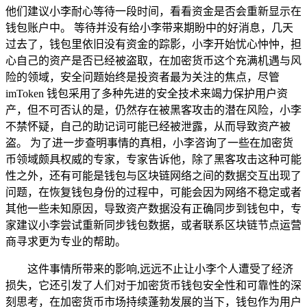
他们建议小李耐心等待一段时间，看看资金是否会重新显示在
钱包账户中。 等待并没有给小李带来期盼中的好消息，几天
过去了，钱包里依旧没有资金的踪影，小李开始忧心忡忡，担
心自己的资产是否已经被盗取，在加密货币这个充满机遇与风
险的领域，安全问题始终是投资者最为关注的焦点，尽管
imToken 钱包采用了多种先进的安全技术来竭力保护用户资
产，但不可否认的是，仍然存在被黑客攻击的潜在风险，小李
不禁怀疑，自己的助记词可能已经被泄露，从而导致资产被
盗。 为了进一步查明事情的真相，小李咨询了一些在加密货
币领域颇具权威的专家，专家告诉他，除了黑客攻击这种可能
性之外，还有可能是钱包与区块链网络之间的数据交互出现了
问题，在恢复钱包身份的过程中，可能会因为网络不稳定或者
其他一些未知原因，导致资产数据没有正确同步到钱包中，专
家建议小李尝试重新同步钱包数据，或者联系区块链节点运营
商寻求更为专业的帮助。
这件事情所带来的影响,远远不止让小李个人遭受了经济
损失，它还引发了人们对于加密货币钱包安全性和可靠性的深
刻思考，在加密货币市场持续蓬勃发展的当下，钱包作为用户