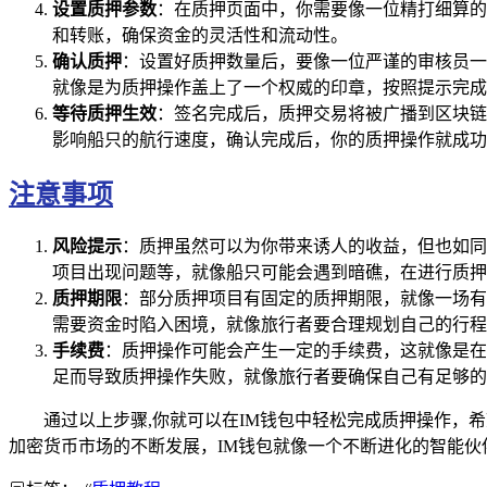
设置质押参数
：在质押页面中，你需要像一位精打细算的
和转账，确保资金的灵活性和流动性。
确认质押
：设置好质押数量后，要像一位严谨的审核员一
就像是为质押操作盖上了一个权威的印章，按照提示完成
等待质押生效
：签名完成后，质押交易将被广播到区块链
影响船只的航行速度，确认完成后，你的质押操作就成功
注意事项
风险提示
：质押虽然可以为你带来诱人的收益，但也如同
项目出现问题等，就像船只可能会遇到暗礁，在进行质押
质押期限
：部分质押项目有固定的质押期限，就像一场有
需要资金时陷入困境，就像旅行者要合理规划自己的行程
手续费
：质押操作可能会产生一定的手续费，这就像是在
足而导致质押操作失败，就像旅行者要确保自己有足够的
通过以上步骤,你就可以在IM钱包中轻松完成质押操作
加密货币市场的不断发展，IM钱包就像一个不断进化的智能