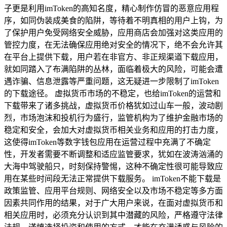
子更是利用imToken的高知名度，精心制作仿冒的恶意应用程
序，如同伪装成美食的陷阱，等待着不明真相的用户上钩，为
了保护用户免受网络安全威胁，应用商店会加强对这类应用的
管控力度，在无法确保应用绝对安全的情况下，绝不会允许其
在平台上提供下载，用户若在非官方、非正规渠道下载应用，
就如同踏入了布满陷阱的丛林，面临着极大的风险，可能会遭
遇诈骗、信息泄露等严重问题，这无疑进一步限制了imToken
的下载途径。 虚拟货币市场的不稳定，也给imToken的运营和
下载带来了诸多挑战，虚拟货币价格犹如过山车一般，波动剧
烈，市场泡沫和投机行为盛行，监管机构为了维护金融市场的
稳定和安全，会加大对虚拟货币相关业务和应用的打击力度，
这使得imToken等数字钱包应用在运营过程中充满了不确定
性，开发者需要不断调整和适应监管要求，犹如在波涛汹涌的
大海中驾驶船只，时刻保持警惕，这种不确定性很可能导致应
用在某些时间段无法正常提供下载服务。 imToken不能下载是
政策监管、应用平台规则、网络安全以及市场不稳定等多方面
因素共同作用的结果，对于广大用户来说，在面对虚拟货币和
相关应用时，必须充分认识到其中潜藏的风险，严格遵守法律