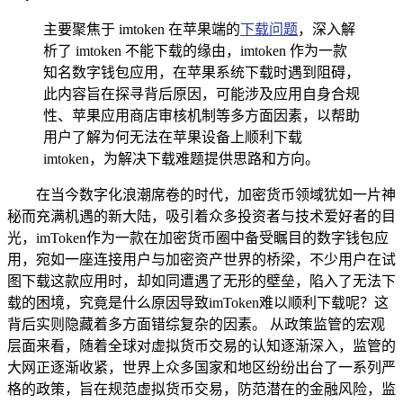
主要聚焦于 imtoken 在苹果端的
下载问题
，深入解
析了 imtoken 不能下载的缘由，imtoken 作为一款
知名数字钱包应用，在苹果系统下载时遇到阻碍，
此内容旨在探寻背后原因，可能涉及应用自身合规
性、苹果应用商店审核机制等多方面因素，以帮助
用户了解为何无法在苹果设备上顺利下载
imtoken，为解决下载难题提供思路和方向。
在当今数字化浪潮席卷的时代，加密货币领域犹如一片神
秘而充满机遇的新大陆，吸引着众多投资者与技术爱好者的目
光，imToken作为一款在加密货币圈中备受瞩目的数字钱包应
用，宛如一座连接用户与加密资产世界的桥梁，不少用户在试
图下载这款应用时，却如同遭遇了无形的壁垒，陷入了无法下
载的困境，究竟是什么原因导致imToken难以顺利下载呢？这
背后实则隐藏着多方面错综复杂的因素。 从政策监管的宏观
层面来看，随着全球对虚拟货币交易的认知逐渐深入，监管的
大网正逐渐收紧，世界上众多国家和地区纷纷出台了一系列严
格的政策，旨在规范虚拟货币交易，防范潜在的金融风险，监