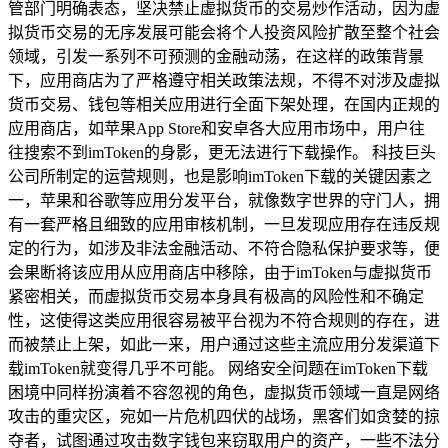
管部门明确表态，坚决禁止虚拟货币的交易炒作活动，因为虚
拟货币交易的无序发展可能会将个人投资风险扩散至整个社会
领域，引发一系列不可预测的金融动荡，在这样的政策背景
下，应用商店为了严格遵守相关政策法规，不得不对涉及虚拟
货币交易、钱包等相关应用进行全面下架处理，在国内正规的
应用商店，如苹果App Store和安卓各大应用市场中，用户往
往搜索不到imToken的身影，更无法进行下载操作。 科技巨头
公司所制定的运营规则，也是影响imToken下载的关键因素之
一，苹果和谷歌等应用分发平台，就像数字世界的守门人，拥
有一套严格且细致的应用审核机制，一旦发现应用存在违反规
定的行为，如涉及非法金融活动、不符合隐私保护要求等，便
会果断将该应用从应用商店中移除，由于imToken与虚拟货币
紧密相关，而虚拟货币交易本身具有极高的风险性和不确定
性，这使得这类应用很容易被平台视为不符合规则的存在，进
而被禁止上架，如此一来，用户通过这些主流应用分发渠道下
载imToken就变得几乎不可能。 网络安全问题在imToken下载
困境中同样扮演着不容忽视的角色，虚拟货币领域一直是网络
攻击的重灾区，宛如一片危机四伏的战场，黑客们如贪婪的掠
夺者，试图通过攻击数字钱包来窃取用户的资产，一些不法分