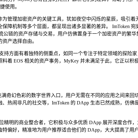
捷使用。
管理加密资产的关键工具，犹如夜空中闪烁的星辰，吸引着无数用户的
障机制等多个层面，都呈现出诸多显著的差异。 ImToken
主流公链的资产存储与交易，用户仿佛置身于一个加密资产的繁
的资产选择自由。
产支持方面有着独特的侧重点，如同一个专注于特定领域的探险家，更
着 EOS 相关的资产事务，MyKey 并未满足于此，它正以
，宛如一个充满奇幻色彩的数字世界入口，用户无需在不同的应用之间
闹非凡的社交等，ImToken 的 DApp 生态已然成熟，仿佛
一位精明的商业整合者，它积极与众多优质 DApp 展开深度合作，为用
偏好，精准地为用户推荐适合他们的 DApp，大大提高了用户发