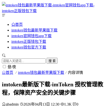
首页
imtoken钱包最新苹果版下载
imtoken官网钱包app下载
imtoken正版钱包下载
imtoken钱包官方下载
搜 索
昼/夜
首页
imtoken钱包最新苹果版下载
内容详情
imtoken最新版下载-imToken 授权管理教
程，保障资产安全的关键步骤
qbadmin
2026年04月13日 12:30
1.3K
0