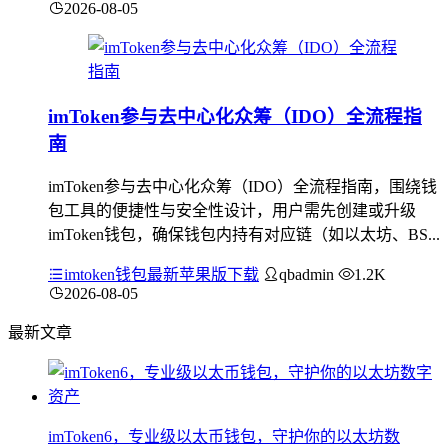
2026-08-05
imToken参与去中心化众筹（IDO）全流程指
南
imToken参与去中心化众筹（IDO）全流程指南，围绕钱
包工具的便捷性与安全性设计，用户需先创建或升级
imToken钱包，确保钱包内持有对应链（如以太坊、BS...
imtoken钱包最新苹果版下载
qbadmin
1.2K
2026-08-05
最新文章
imToken6，专业级以太币钱包，守护你的以太坊数