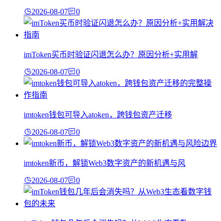
2026-08-07
0
imToken买币时验证闪退怎么办？原因分析+实用解
2026-08-07
0
imtoken钱包可导入atoken，跨钱包资产迁移
2026-08-07
0
imtoken新币，解锁Web3数字资产的新机遇与风
2026-08-07
0