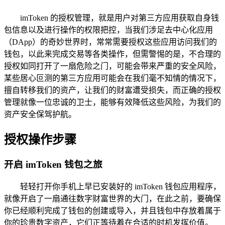
imToken 的授权管理，就是用户对第三方应用获取自身钱
包信息以及进行操作的权限把控，当我们涉足去中心化应用
（DApp）的奇妙世界时，常常需要授权这些应用访问我们的
钱包，以此来完成交易等各类操作，但需警惕的是，不合理的
授权如同打开了一扇危险之门，可能会带来严重的安全风险，
某些居心叵测的第三方应用可能会在我们毫不知情的情况下，
擅自转移我们的资产，让我们的财富遭受损失，而正确的授权
管理就像一位忠诚的卫士，能够有效降低这些风险，为我们的
资产安全保驾护航。
授权操作步骤
开启 imToken 钱包之旅
轻轻打开你手机上早已安装好的 imToken 钱包应用程序，
就像开启了一扇通往数字财富世界的大门，在此之前，要确保
你已经顺利完成了钱包的创建或导入，并且钱包中存放着属于
你的珍贵数字资产，它们正等待着在合适的时机发挥价值。