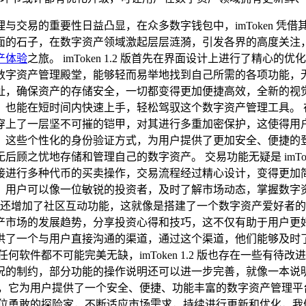
与交易的重要性日益凸显，在众多数字钱包中，imToken 凭
湖面的石子，在数字资产领域激起层层涟漪，引发各界的高度关注，而 
产体验
之旅。 imToken 1.2 版首先在界面设计上进行了精
数字资产管理殿堂，能够轻而易举地找到自己所需的各项功能，
址，确保资产的存储安全，一切都变得更加便捷高效，全新的视
在短时间内快速上手，轻松驾驭这个数字资产管理工具。 在安全性
穿上了一层坚不可摧的铠甲，对其进行多重加密保护，这使得用
，这些个性化的身份验证方式，为用户提供了更加安全、便捷的
之忧地存储和管理自己的数字资产。 交易功能无疑是 imToke
接进行多种代币的买卖操作，交易流程经过精心设计，变得更加
，用户可以像一位敏锐的投资者，及时了解市场动态，掌握数字
1.2 版还增加了社区互动功能，这就像是搭建了一个数字资产爱
产市场的发展趋势，分享投资心得和技巧，这不仅有助于用户更
他们提供了一个与用户直接沟通的渠道，通过这个渠道，他们能够
软件都不可能完美无缺，imToken 1.2 版也存在一些有
况的制约，部分功能的操作说明还可以进一步完善，就像一本说
钱包软件，它为用户提供了一个安全、便捷、功能丰富的数字资产管
也将如同一位勇敢的探险家，不断适应市场需求，持续进行更新和优化