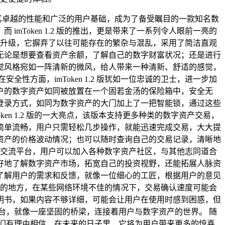
借其卓越的性能和广泛的用户基础，成为了备受瞩目的一款知名数
imToken 1.2 版的推出，更是带来了一系列令人眼前一亮的
心的优化升级，它摒弃了以往可能存在的繁杂与混乱，采用了简洁直观
无论是想要查看资产余额，了解自己的数字财富状况；还是进行
觉风格宛如一阵清新的微风，给人带来一种清新、舒适的感觉，
方面，imToken 1.2 版犹如一位忠诚的卫士，进一步加
户的数字资产如同被放置在一个固若金汤的保险箱中，安全无
登录方式，如同为数字资产的大门加上了一把智能锁，通过这些
n 1.2 版的一大亮点，该版本支持更多种类的数字资产交易，
简单流畅，用户只需轻松几步操作，就能迅速完成交易，大大提
资产的价格波动情况；也可以随时查询自己的交易记录，清晰地
好者的交流平台，用户可以加入各种数字资产社区，与其他志同道合
好地了解数字资产市场，拓宽自己的投资视野，还能拓展人脉资
及时了解用户的需求和反馈，就像一位细心的工匠，根据用户的意见
待改进的地方，在某些网络环境不佳的情况下，交易确认速度可能会
明书，如果内容不够详细，可能会让用户在使用时感到困惑，但
理平台，就像一座坚固的桥梁，连接着用户与数字资产的世界。 随
，我们有理由相信，在未来的日子里，它将为用户带来更多的惊喜