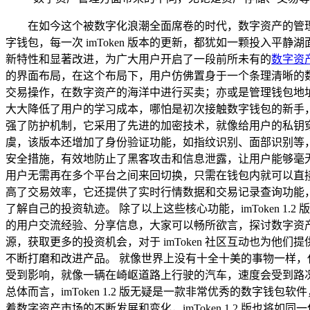
在如今这个被数字化浪潮全面席卷的时代，数字资产的管理
字钱包，每一次 imToken 版本的更新，都犹如一颗投入平静
新特性和显著改进，为广大用户开启了一段前所未有的
数字资
的界面布局，在这个布局下，用户仿佛置身于一个条理清晰的
交易操作，在数字资产的海洋中进行买卖；亦或是管理钱包地
大大降低了用户的学习成本，哪怕是初次接触数字钱包的新手，也能
强了防护机制，它采用了先进的加密技术，就像给用户的私钥
虞，该版本还增加了身份验证功能，如指纹识别、面部识别等
安全措施，有效地防止了黑客攻击和信息泄露，让用户能够毫无后顾
用户无需再在多个平台之间来回切换，只需在钱包内就可以直
高了交易效率，它还提供了实时行情数据和交易记录查询功能
了解自己的投资轨迹。 除了以上这些核心功能，imToken 
的用户交流经验、分享信息，大家可以畅所欲言，探讨数字资
源，获取更多的投资机会，对于 imToken 社区互动也为
不断打磨和改进产品。 就像世界上没有十全十美的事物一样，任何
受到影响，就像一辆在崎岖道路上行驶的汽车，速度会受到路
总体而言，imToken 1.2 版无疑是一款非常优秀的数字
着数字资产市场的不断发展和变化，imToken 1.2 版