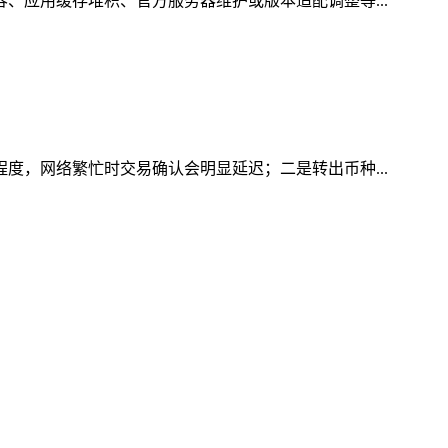
容、应用缓存堆积、官方服务器维护或版本适配调整等...
程度，网络繁忙时交易确认会明显延迟；二是转出币种...