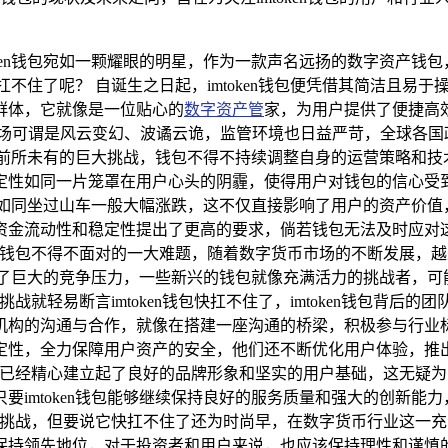
oken钱包宛如一颗耀眼的明星，作为一款声名远扬的数字资产钱
要扛不住了呢？ 自诞生之日起，imtoken钱包便凭借其简洁且
群体，它就像是一位贴心的
数字资产管
家，为用户提供了便捷高
市场可谓是风云变幻、波谲云诡，监管环境也日益严苛，全球各国
带来了前所未有的巨大挑战，钱包不得不持续调整自身的运营策略和
定性如同一片笼罩在用户心头的阴霾，使得用户对钱包的信心受到
币价格如同坐过山车一般大幅涨跌，这不仅直接影响了用户的资产价
资金流动性和稳定性提出了更高的要求，倘若钱包无法及时应对
ken钱包不得不面对的一大难题，随着数字货币市场的不断发展
包带来了巨大的竞争压力，一些新兴的钱包就像充满活力的挑战者，
些挑战就轻易断言imtoken钱包快扛不住了，imtoken钱包
机构的沟通与合作，就像在搭建一座沟通的桥梁，积极参与行业
定性，全力保障用户资产的安全，他们还不断优化用户体验，推
场上已经精心建立起了良好的品牌形象和坚实的用户基础，这无疑为它
要imtoken钱包能够继续保持良好的服务质量和强大的创新能
峻的挑战，但要说它快扛不住了还为时尚早，在数字货币行业这一充满
保持领先地位，对于投资者和用户来说，也应该保持理性和谨慎