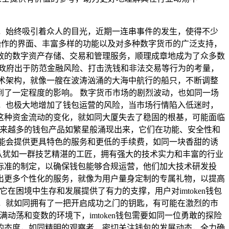
包，始终吸引着众人的目光，近期一连串事件的发生，使得不少
易于操作的界面、丰富多样的功能以及对多种数字货币的广泛支持，
效的数字资产存储、交易和管理服务，顺理成章地成为了众多数
政府出于防范金融风险、打击洗钱和非法交易等行为的考量，
技术架构，就像一艘在波涛汹涌的大海中航行的船只，不断调整
了一定程度的影响。 数字货币市场的剧烈波动，也如同一场
值，也极大地增加了钱包运营的风险，当市场行情陷入低迷时，
这种资金流动的变化，就如同大厦失去了稳固的根基，可能面临
，越来越多的钱包产品如繁星般涌现出来，它们在功能、安全性和
可能会提供更具特色的服务和更低的手续费，如同一块香甜的诱
背后的团队犹如一群技艺精湛的工匠，拥有强大的技术实力和丰富的行业
标准的制定，以确保钱包能够合规运营，他们加大技术研发投
出更多个性化的服务，就像为用户量身定制的专属礼物，以提高
在困境中生存和发展提供了有力的支撑，用户对imtoken钱包
力，就如同拥有了一把开启成功之门的钥匙，有可能在激烈的市
动荡和变数的环境下，imtoken钱包需要如同一位勇敢的探险
的态度，如同精明的观察者，密切关注钱包的发展动态，全力确