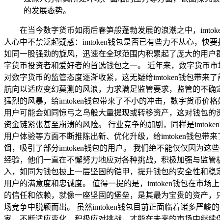
的发展态势。
在当今数字货币如雨后春笋般蓬勃发展的浪潮之中，imt
人心中不禁泛起疑惑：imtoken钱包是否已有些力不从心，快
如同一股强劲的旋风，迅速在全球范围内积累起了庞大的用户
字货币投资者和爱好者的首选钱包之一。 近年来，数字货币
对数字货币的监管态度逐渐收紧，这无疑给imtoken钱包
航向以适应变幻莫测的风浪，力求满足监管要求，监管的不确
猛烈的风暴，给imtoken钱包带来了不小的冲击，数字货
用户可能会如同惊弓之鸟般大量提现或转移资产，这对钱包的
资金链紧张甚至崩溃的风险。 行业竞争的加剧，同样是imto
用户体验等方面不断推陈出新、优化升级，给imtoken钱
饵，吸引了部分imtoken钱包的用户。 我们绝不能仅仅因为这
经验，他们一直在不懈努力地应对各种挑战，积极加强与监管
入，如同为钱包披上一层坚固的铠甲，提升钱包的安全性和稳
用户的满意度和忠诚度。 值得一提的是，imtoken钱包在市
的信任和依赖，就像一座坚固的堡垒，是其最为宝贵的资产，只
场竞争中脱颖而出。 虽然imtoken钱包目前正面临着诸多严
家，不断适应变化，积极应对挑战，才能在未来的市场中继续