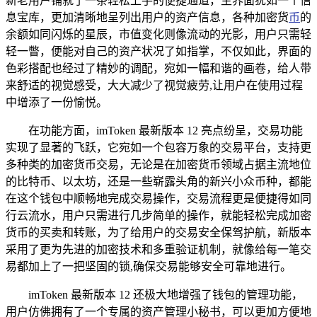
新老用户铺就了一条轻松上手的便捷通道，主界面犹如一个信
息宝库，更加清晰地呈列出用户的资产信息，各种加密货
币
的
余额如同闪烁的星辰，市值变化则像流动的光影，用户只需轻
轻一瞥，便能对自己的资产状况了如指掌，不仅如此，界面的
色彩搭配也经过了精妙的调配，宛如一幅和谐的画卷，给人带
来舒适的视觉感受，大大减少了视觉疲劳,让用户在使用过程
中增添了一份愉悦。
在功能方面，imToken 最新版本 12 亮点纷呈，交易功能
实现了显著的飞跃，它宛如一个包容万象的交易平台，支持更
多种类的加密货币交易，无论是在加密货币领域占据主流地位
的比特币、以太坊，还是一些崭露头角的新兴小众币种，都能
在这个钱包中顺畅地完成交易操作，交易流程更是便捷得如同
行云流水，用户只需进行几步简单的操作，就能轻松完成加密
货币的买卖和转账，为了给用户的交易安全保驾护航，新版本
采用了更为先进的加密技术和多重验证机制，就像给每一笔交
易都加上了一把坚固的锁,确保交易能够安全可靠地进行。
imToken 最新版本 12 还极大地增强了钱包的管理功能，
用户仿佛拥有了一个专属的资产管理小秘书，可以更加方便地