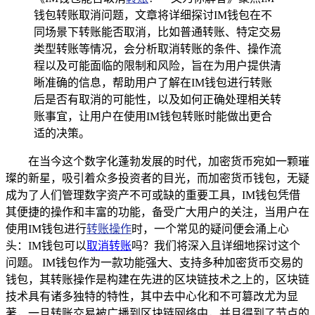
钱包转账取消问题，文章将详细探讨IM钱包在不
同场景下转账能否取消，比如普通转账、特定交易
类型转账等情况，会分析取消转账的条件、操作流
程以及可能面临的限制和风险，旨在为用户提供清
晰准确的信息，帮助用户了解在IM钱包进行转账
后是否有取消的可能性，以及如何正确处理相关转
账事宜，让用户在使用IM钱包转账时能做出更合
适的决策。
在当今这个数字化蓬勃发展的时代，加密货币宛如一颗璀
璨的新星，吸引着众多投资者的目光，而加密货币钱包，无疑
成为了人们管理数字资产不可或缺的重要工具，IM钱包凭借
其便捷的操作和丰富的功能，备受广大用户的关注，当用户在
使用IM钱包进行
转账操作
时，一个常见的疑问便会涌上心
头：IM钱包可以
取消转账
吗？我们将深入且详细地探讨这个
问题。 IM钱包作为一款功能强大、支持多种加密货币交易的
钱包，其转账操作是构建在先进的区块链技术之上的，区块链
技术具有诸多独特的特性，其中去中心化和不可篡改尤为显
著，一旦转账交易被广播到区块链网络中，并且得到了节点的