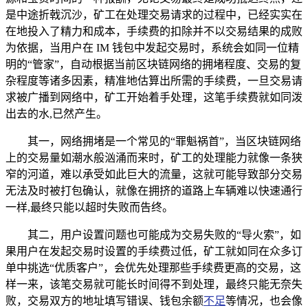
是中途折戟沉沙，矿工在处理交易请求的过程中，已经实实在
在地投入了精力和成本，手续费的扣除并不以交易结果的成败
为依据，当用户在 IM 钱包中发起交易时，系统会如同一位精
明的“管家”，自动根据当前区块链网络的拥堵程度、交易的复
杂程度等诸多因素，精准地估算出所需的手续费，一旦交易请
求被广播到网络中，矿工开始着手处理，这笔手续费就如同泼
出去的水,已然产生。
其一，网络拥堵是一个常见的“罪魁祸首”，当区块链网络
上的交易量如潮水般汹涌而来时，矿工的处理能力就像一条狭
窄的河道，难以承受如此巨大的流量，这就可能导致部分交易
无法及时被打包确认，就像在拥挤的道路上车辆难以快速通行
一样,最终只能以超时失败而告终。
其二，用户设置问题也可能成为交易失败的“导火索”，如
果用户在发起交易时设置的手续费过低，矿工就如同在众多订
单中挑选“优质客户”，会优先处理那些手续费更高的交易，这
样一来，该笔交易就可能长时间得不到处理，最终只能无奈失
败，交易双方的地址填写错误、钱包余额
不足
等情况，也会像