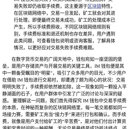
易失败却仍收取手续费，这主要源于
区块链
特性，
在区块链网络中，交易一旦发起，矿工就会对其进
行处理，即便最终交易未成功，矿工的处理成本已
产生，所以手续费照收，不同区块链网络规则有
别，手续费标准和退还机制也存在差异，用户遇到
此类问题，可查看钱包说明或咨询客服，了解具体
情况，以更好应对交易失败手续费难题。
在数字货币交易的广阔天地中，钱包宛如一座坚固的堡
垒，是用户存储资产与开展交易的关键工具，IM 钱包便是其
中一颗备受瞩目的“明星”，吸引了众多用户的目光，不少用户
在借助 IM 钱包进行交易时，却遭遇了颇为闹心的状况：交易
明明失败了，手续费却依然被扣除，这一现象如同一颗投入平
静湖面的石子，在用户群体中引发了广泛的讨论与深深的疑
惑。 要理解这一问题，我们首先得探究 IM 钱包中交易手续费
的本质，在神秘而复杂的区块链网络里，每一笔交易都如同一
场接力赛，需要矿工充当“接力手”来进行打包和确认，而手续
费，就像是用户支付给矿工的“辛苦费”，是对他们付出计算资
源和宝贵时间的一种报酬，无论交易最终是成功抵达终点，还