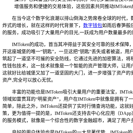
增值服务和便捷的交易体验，这些因素共同推动IMToke
在当今这个数字化浪潮以排山倒海之势席卷全球的时代，
炸式的增长，就在这样的时代背景下，
数字钱包
如雨后春笋般
的服务，成功吸引了大量用户的目光,一跃成为用户数量最多的
IMToken的成功，首当其冲得益于其安全可靠的技术
开这座城堡的唯一“钥匙”，一旦这把“钥匙”丢失或者被盗，用
筑起了一道坚不可摧的安全防线，它通过先进的加密算法，将私
性钱包技术，这一技术就像是一个智能的资产管理大师，让用户
这就好比给城堡又加了一道坚固的大门，进一步增强了资产的安
资产,完全可以放心无忧。
丰富的功能也是IMToken吸引大量用户的重要法宝，I
领域如雷贯耳的“明星资产”，用户在IMToken中就像是
简单，除此之外，IMToken还提供了实时行情查询功能，
策，更为值得一提的是，IMToken还支持去中心化应用（DA
的服务模式，就像是一个综合性的数字金融超市，满足了用户多样
良好的用户体验也是IMToken的一大显著优势，IMT