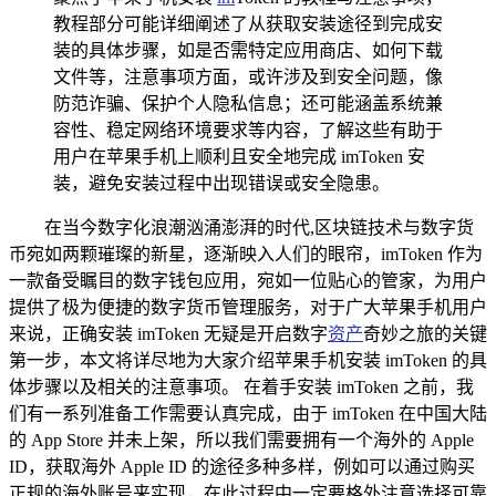
教程部分可能详细阐述了从获取安装途径到完成安
装的具体步骤，如是否需特定应用商店、如何下载
文件等，注意事项方面，或许涉及到安全问题，像
防范诈骗、保护个人隐私信息；还可能涵盖系统兼
容性、稳定网络环境要求等内容，了解这些有助于
用户在苹果手机上顺利且安全地完成 imToken 安
装，避免安装过程中出现错误或安全隐患。
在当今数字化浪潮汹涌澎湃的时代,区块链技术与数字货
币宛如两颗璀璨的新星，逐渐映入人们的眼帘，imToken 作为
一款备受瞩目的数字钱包应用，宛如一位贴心的管家，为用户
提供了极为便捷的数字货币管理服务，对于广大苹果手机用户
来说，正确安装 imToken 无疑是开启数字
资产
奇妙之旅的关键
第一步，本文将详尽地为大家介绍苹果手机安装 imToken 的具
体步骤以及相关的注意事项。 在着手安装 imToken 之前，我
们有一系列准备工作需要认真完成，由于 imToken 在中国大陆
的 App Store 并未上架，所以我们需要拥有一个海外的 Apple
ID，获取海外 Apple ID 的途径多种多样，例如可以通过购买
正规的海外账号来实现，在此过程中一定要格外注意选择可靠