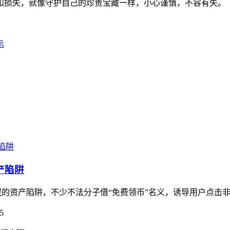
和损失，就像守护自己的珍贵宝藏一样，小心谨慎，不容有失。
示
产陷阱
暗藏的资产陷阱，不少不法分子借“免费领币”名义，诱导用户点击非
5