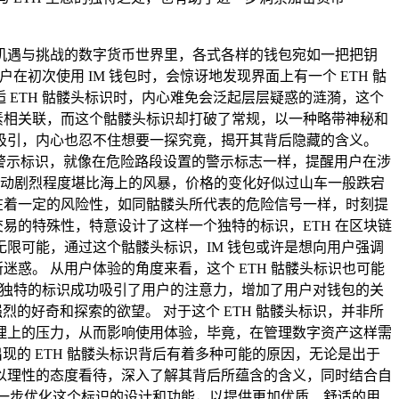
机遇与挑战的数字货币世界里，各式各样的钱包宛如一把把钥
初次使用 IM 钱包时，会惊讶地发现界面上有一个 ETH 骷
 ETH 骷髅头标识时，内心难免会泛起层层疑惑的涟漪，这个
元素相关联，而这个骷髅头标识却打破了常规，以一种略带神秘和
吸引，内心也忍不住想要一探究竟，揭开其背后隐藏的含义。
的警示标识，就像在危险路段设置的警示标志一样，提醒用户在涉
波动剧烈程度堪比海上的风暴，价格的变化好似过山车一般跌宕
存在着一定的风险性，如同骷髅头所代表的危险信号一样，时刻提
交易的特殊性，特意设计了这样一个独特的标识，ETH 在区块链
限可能，通过这个骷髅头标识，IM 钱包或许是想向用户强调
迷惑。 从用户体验的角度来看，这个 ETH 骷髅头标识也可能
种独特的标识成功吸引了用户的注意力，增加了用户对钱包的关
的好奇和探索的欲望。 对于这个 ETH 骷髅头标识，并非所
理上的压力，从而影响使用体验，毕竟，在管理数字资产这样需
现的 ETH 骷髅头标识背后有着多种可能的原因，无论是出于
以理性的态度看待，深入了解其背后所蕴含的含义，同时结合自
，进一步优化这个标识的设计和功能，以提供更加优质、舒适的用