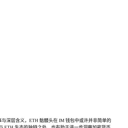
事与深层含义，ETH 骷髅头在 IM 钱包中或许并非简单的
 ETH 生态的独特之处，也有助于进一步洞察加密货币