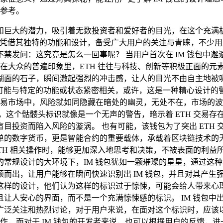
参考。
和巨大的潜力，吸引着无数投资者和爱好者的目光，在这个充满
包凭借其独特的功能和设计，备受广大用户的关注与青睐，不少用户在
发问：这究竟是怎么一回事呢？ 当用户首次在 IM 钱包中邂逅
庭，在大众的普遍印象里，ETH 往往与科技、创新等积极正面的
湖面的石子，瞬间激起强烈的冲击感，让人的目光不由自主地被
标识很可能与特定的功能或状态紧密相关，或许，这是一种精心设计
币交易市场中，风险就如同隐藏在暗处的幽灵，无处不在，市场的
觑，这个骷髅头标识就像是一个无声的警告，暗示着 ETH 交易
投资而陷入风险的漩涡。 也有可能，该钱包为了突出 ETH 
的数字货币，更是智能合约的重要载体，承载着区块链技术的无
TH 相关操作时，能够更加深入地思考和决策，不被表面的利益所
常规设计的大环境下，IM 钱包犹如一颗璀璨的星星，通过这
出，让用户能够在瞬间快速识别出 IM 钱包，并且对其产生强烈
这样的设计，他们认为这样的标识过于惊悚，可能会给人带来心
人安心的界面，而不是一个充满惊悚感的标识。 IM 钱包中出
广泛关注和热烈讨论，对于用户来说，在面对这个标识时，应该
操作，而对于 IM 钱包的开发者来说，也可以根据用户的反馈