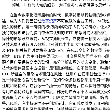
领域一些鲜为人知的细节，为行业参与者提供更多思考与
在当今数字化浪潮席卷的时代，数字货币以其独特的魅力
匙，成为人们妥善管理
数字资产
不可或缺的重要工具，IM 钱
髅头的标识，这一奇特的标识瞬间勾起了人们的好奇心，让人不禁
独特的标识与我们脑海中通常认知的 ETH 形象可谓大相径
惊悚的形象跃然眼前，从视觉角度来看，它仿佛一颗投入平静
从技术层面进行深入分析，IM 钱包中出现 ETH 骷髅头
及 ETH 相关操作时要格外谨慎小心，在风云变幻的数字货
起伏，ETH 作为主流数字货币之一，其交易风险同样不容小
醒着用户要保持高度的警惕，充分了解市场的动态变化，避免盲目
技术的宏伟蓝图中占据着举足轻重的地位，它不仅仅是一种简单
ETH 所蕴含的复杂技术和潜在风险，让用户在使用钱包进行 E
是一种别出心裁的创新设计，在如今众多钱包都采用千篇一律的
注度和记忆点，它就像一个独一无二的符号，在众多钱包中脱颖而
有用户都持欢迎和理解的态度，部分用户表示不太理解和接受
要高度专注和安心的过程中，用户更希望看到的是清晰、简洁且让
警示风险、突出特殊性还是创新设计，它都成功引发了用户的
身的投资需求和风险承受能力，谨慎地进行 ETH 相关的交易