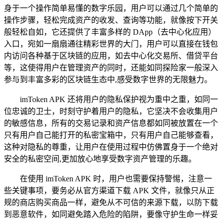
身于一个操作简单易懂的数字乐园，用户可以通过几个简单的
操作步骤，轻松完成资产的收发、查询等功能，就像按下开关
般轻松自如，它还提供了丰富多样的 DApp（去中心化应用）
入口，宛如一扇扇通往精彩世界的大门，用户可以直接在钱包
内访问各种基于区块链的应用，如去中心化交易所、借贷平台
等，这使得用户在管理资产的同时，还能如同探险家一般深入
参与到丰富多彩的区块链生态中,感受数字世界的无限魅力。
imToken APK 还将用户的隐私保护视为重中之重，如同一
位忠诚的卫士，时刻守护着用户的隐私，它坚决不会收集用户
的敏感信息，所有的交易记录和资产信息都如同被放置在一个
只有用户自己能打开的私密宝箱中，只有用户自己能够查看，
这种对隐私的尊重，让用户在使用过程中仿佛置身于一个绝对
安全的私密空间,更加放心地享受数字资产管理的乐趣。
在使用 imToken APK 时，用户也需要保持警惕，注意一
些关键事项，要务必从官方渠道下载 APK 文件，就像只从正
规的商店购买商品一样，避免从不可信的来源下载，以防下载
到恶意软件，如同避免踏入危险的陷阱，要像守护生命一样妥