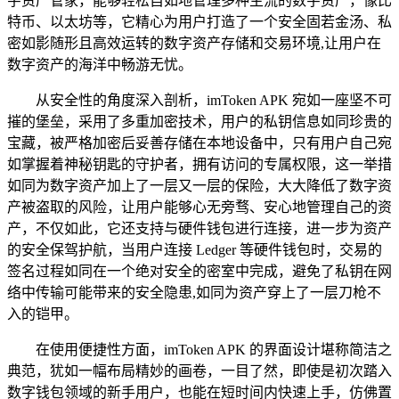
字资产管家，能够轻松自如地管理多种主流的数字资产，像比
特币、以太坊等，它精心为用户打造了一个安全固若金汤、私
密如影随形且高效运转的数字资产存储和交易环境,让用户在
数字资产的海洋中畅游无忧。
从安全性的角度深入剖析，imToken APK 宛如一座坚不可
摧的堡垒，采用了多重加密技术，用户的私钥信息如同珍贵的
宝藏，被严格加密后妥善存储在本地设备中，只有用户自己宛
如掌握着神秘钥匙的守护者，拥有访问的专属权限，这一举措
如同为数字资产加上了一层又一层的保险，大大降低了数字资
产被盗取的风险，让用户能够心无旁骛、安心地管理自己的资
产，不仅如此，它还支持与硬件钱包进行连接，进一步为资产
的安全保驾护航，当用户连接 Ledger 等硬件钱包时，交易的
签名过程如同在一个绝对安全的密室中完成，避免了私钥在网
络中传输可能带来的安全隐患,如同为资产穿上了一层刀枪不
入的铠甲。
在使用便捷性方面，imToken APK 的界面设计堪称简洁之
典范，犹如一幅布局精妙的画卷，一目了然，即使是初次踏入
数字钱包领域的新手用户，也能在短时间内快速上手，仿佛置