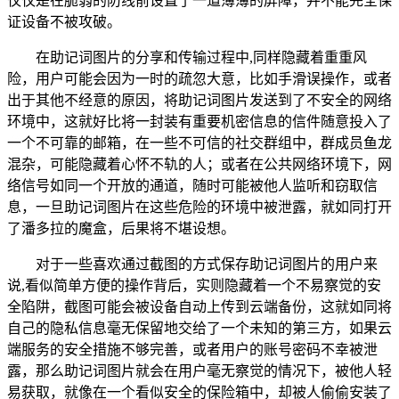
仅仅是在脆弱的防线前设置了一道薄薄的屏障，并不能完全保
证设备不被攻破。
在助记词图片的分享和传输过程中,同样隐藏着重重风
险，用户可能会因为一时的疏忽大意，比如手滑误操作，或者
出于其他不经意的原因，将助记词图片发送到了不安全的网络
环境中，这就好比将一封装有重要机密信息的信件随意投入了
一个不可靠的邮箱，在一些不可信的社交群组中，群成员鱼龙
混杂，可能隐藏着心怀不轨的人；或者在公共网络环境下，网
络信号如同一个开放的通道，随时可能被他人监听和窃取信
息，一旦助记词图片在这些危险的环境中被泄露，就如同打开
了潘多拉的魔盒，后果将不堪设想。
对于一些喜欢通过截图的方式保存助记词图片的用户来
说,看似简单方便的操作背后，实则隐藏着一个不易察觉的安
全陷阱，截图可能会被设备自动上传到云端备份，这就如同将
自己的隐私信息毫无保留地交给了一个未知的第三方，如果云
端服务的安全措施不够完善，或者用户的账号密码不幸被泄
露，那么助记词图片就会在用户毫无察觉的情况下，被他人轻
易获取，就像在一个看似安全的保险箱中，却被人偷偷安装了