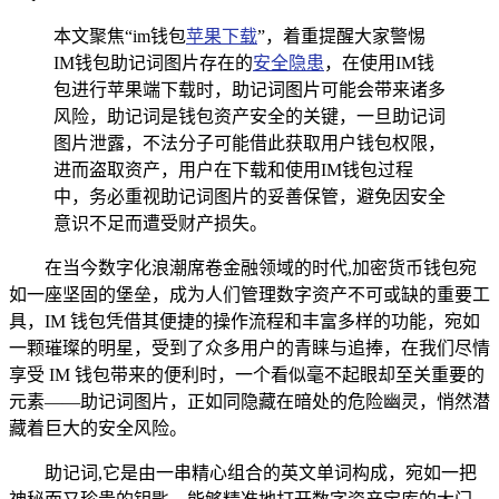
本文聚焦“im钱包
苹果下载
”，着重提醒大家警惕
IM钱包助记词图片存在的
安全隐患
，在使用IM钱
包进行苹果端下载时，助记词图片可能会带来诸多
风险，助记词是钱包资产安全的关键，一旦助记词
图片泄露，不法分子可能借此获取用户钱包权限，
进而盗取资产，用户在下载和使用IM钱包过程
中，务必重视助记词图片的妥善保管，避免因安全
意识不足而遭受财产损失。
在当今数字化浪潮席卷金融领域的时代,加密货币钱包宛
如一座坚固的堡垒，成为人们管理数字资产不可或缺的重要工
具，IM 钱包凭借其便捷的操作流程和丰富多样的功能，宛如
一颗璀璨的明星，受到了众多用户的青睐与追捧，在我们尽情
享受 IM 钱包带来的便利时，一个看似毫不起眼却至关重要的
元素——助记词图片，正如同隐藏在暗处的危险幽灵，悄然潜
藏着巨大的安全风险。
助记词,它是由一串精心组合的英文单词构成，宛如一把