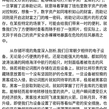
神秘而又珍贵的钥匙，能够精准地打开数字资产宝库的大门，
一旦掌握了这串助记词，就意味着掌握了钱包里数字资产的绝
对控制权，想象一下，数字资产如同堆积如山的财富，而助记
词则是开启这财富之门的唯一密码，将助记词以图片的形式保
存，在某些特定的场景下，可能会给我们带来一时的便利，就
像我们为了方便随时查看而随手拍了一张照片，但实际上，这
无异于将自己的资产安全赤裸裸地暴露在危险的狂风暴雨之
中。
从存储环境的角度深入剖析,我们日常朝夕相伴的电子设
备，无论是小巧便携的手机，还是功能强大的电脑，都如同在
波涛汹涌的网络海洋中航行的船只，时刻面临着被攻击的风
险，倘若将助记词图片存储在这些设备上，就好比将珍贵的宝
藏随意放置在一个没有坚固防护的仓库里，一旦设备被狡猾的
黑客成功入侵，助记词图片就如同待宰的羔羊，极易被黑客窃
取，黑客一旦获取到助记词，就如同掌握了打开金库的万能钥
匙，能够轻而易举地转移钱包里的资产，让用户瞬间遭受巨大
的经济损失，黑客技术如同飞速发展的火箭，日新月异，不断
升级，即使我们为设备设置了密码等看似严密的安全措施，也