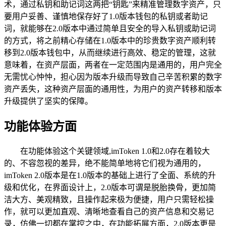
术，通过私钥和助记词这两把“钥匙”来精准管理数字资产，只
要用户妥善、谨慎地保存好了1.0版本钱包的私钥或者助记
词，就能够在2.0版本中通过简单且安全的导入私钥或助记词
的方式，将之前精心存储在1.0版本中的珍贵数字资产顺利转
移到2.0版本钱包中，从而继续进行高效、稳定的管理，这就
意味着，在资产层面，两者在一定范围内是通用的，用户完全
无需忧心忡忡，担心因为版本升级而导致自己辛苦积累的数字
资产丢失，这种资产层面的通用性，为用户的资产转移和版本
升级提供了坚实的保障。
功能体验方面
在功能体验这个关键领域,imToken 1.0和2.0存在着较大
的、不容忽视的差异，绝不能简单地将它们视为通用的，
imToken 2.0版本是在1.0版本的基础上进行了全面、系统的升
级和优化，在界面设计上，2.0版本可谓是脱胎换骨，更加简
洁大方、美观精致，且操作起来极为便捷，用户只需轻松操
作，就可以更加直观、清晰地查看自己的资产信息和交易记
录，仿佛一切都在掌控之中，在功能拓展方面，2.0版本更是