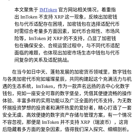
本文聚焦于
IMToken
官方网站相关情况，着重指
出 ImToken 不支持 XRP 这一现象，反映出加密钱
包与代币适配存在困境，加密钱包在选择适配代币
时需综合考量多方面因素，如代币合规性、市场风
险等，ImToken 对 XRP 的不支持，凸显了加密钱
包在确保安全、合规运营过程中，与不同代币适配
面临的难题，也体现出加密市场生态中钱包与代币
间复杂的关系及适配挑战。
在当今如日中天、蓬勃发展的加密货币领域里，数字钱包
与各类加密代币宛如璀璨星辰，共同构建起这个充满活力与机
遇的生态系统，ImToken，作为一款声名远扬的去中心化数字
钱包，宛如一座安全可靠的数字堡垒，凭借其便捷流畅的操作
体验、丰富多样的实用功能以及广泛全面的代币支持，为无数
怀揣投资梦想的投资者和满怀热爱的爱好者，精心打造了一套
安全无虞、高效便捷的数字资产存储与管理方案，有一个情况
不容忽视，那便是 ImToken 并不支持 XRP（瑞波币），这背
后隐藏着多方面的复杂因素，值得我们深入探究、细细剖析。