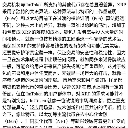
交易机制与 ImToken 所支持的其他代币存在着显著差异，XRP
采用了独特的共识算法，这种算法与比特币的工作量证明
（PoW）和以太坊目前正在过渡的权益证明（PoS）算法截然
不同，这种技术上的差异，就像一道难以跨越的鸿沟，增加了
钱包集成 XRP 的难度和成本，钱包开发者需要投入大量的时
间和精力，就像一位技艺精湛的工匠雕琢一件复杂的艺术品，
确保对 XRP 的支持能够与钱包的现有架构和功能完美兼容，
还要像守护珍贵宝藏一样，保证交易的安全性和稳定性，因为
一旦在技术集成过程中出现任何问题，就如同多米诺骨牌效应
一般，可能会给用户带来资产损失或其他严重风险，这对于钱
包的声誉和用户信任度而言，无疑是一场巨大的打击，就像一
座精心建造的大厦瞬间崩塌。 市场需求和用户偏好同样是影
响钱包支持代币的重要因素，尽管 XRP 在市场上拥有一定的
份额，但在 ImToken 的用户群体中，对 XRP 的需求可能并不
是特别突出，ImToken 就像一位敏锐的市场洞察者，更注重支
持那些具有广泛应用场景、技术创新和社区共识的代币，相比
之下，像比特币、以太坊等主流代币在去中心化金融
（DeFi）、非同质化代币（NFT）等新兴领域有着更为广泛的