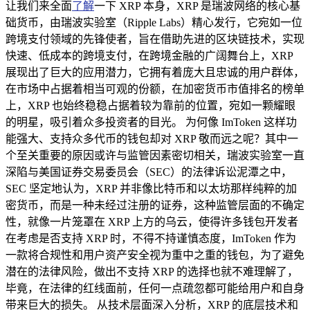
让我们来全面
了解
一下 XRP 本身，XRP 是瑞波网络的核心基
础货币，由瑞波实验室（Ripple Labs）精心发行，它宛如一位
跨境支付领域的先锋使者，旨在借助先进的区块链技术，实现
快速、低成本的跨境支付，在跨境金融的广阔舞台上，XRP
展现出了巨大的应用潜力，它拥有着庞大且忠诚的用户群体，
在市场中占据着相当可观的份额，在加密货币市值排名的榜单
上，XRP 也始终稳稳占据着较为靠前的位置，宛如一颗耀眼
的明星，吸引着众多投资者的目光。 为何像 ImToken 这样功
能强大、支持众多代币的钱包却对 XRP 敬而远之呢？其中一
个至关重要的原因或许与监管因素密切相关，瑞波实验室一直
深陷与美国证券交易委员会（SEC）的法律诉讼泥潭之中，
SEC 坚定地认为，XRP 并非像比特币和以太坊那样纯粹的加
密货币，而是一种未经过注册的证券，这种监管层面的不确定
性，就像一片笼罩在 XRP 上方的乌云，使得许多钱包开发者
在考虑是否支持 XRP 时，不得不持谨慎态度，ImToken 作为
一款将合规性和用户资产安全视为重中之重的钱包，为了避免
潜在的法律风险，做出不支持 XRP 的选择也就不难理解了，
毕竟，在法律的红线面前，任何一点疏忽都可能给用户和自身
带来巨大的损失。 从技术层面深入分析，XRP 的底层技术和