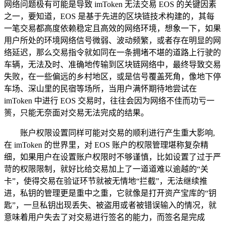
网络问题极有可能是导致 imToken 无法交易 EOS 的关键因素
之一，要知道，EOS 是基于先进的区块链技术构建的，其每
一笔交易都高度依赖稳定且高效的网络环境，想象一下，如果
用户所处的环境网络信号微弱、波动频繁，或者存在明显的网
络延迟，那么交易指令就如同在一条拥堵不堪的道路上行驶的
车辆，无法及时、准确地传输到区块链网络中，最终导致交易
失败，在一些偏远的乡村地区，或是信号覆盖死角，像地下停
车场、深山里的民宿等场所，当用户满怀期待地尝试在
imToken 中进行 EOS 交易时，往往会因为网络不佳而功亏一
篑，只能无奈面对交易无法完成的结果。
账户权限设置同样可能对交易的顺利进行产生重大影响,
在 imToken 的世界里，对 EOS 账户的权限管理堪称复杂精
细，如果用户在设置账户权限时不够谨慎，比如设置了过于严
苛的权限限制，就好比给交易加上了一道道难以逾越的“关
卡”，使得交易在验证环节就被无情地“拦截”，无法继续推
进，私钥的管理更是重中之重，它就像是打开资产宝库的“钥
匙”，一旦私钥出现丢失、被盗用或者被错误输入的情况，就
意味着用户失去了对交易进行签名的能力，而签名是完成