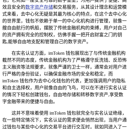
包，它宛如一座安全可靠的数字堡垒，为用户提供了便捷、高
效且安全的
数字资产存储
和交易服务，从其设计理念和运营模
式来看，去中心化无疑是其最为核心的特点，在这个去中心化
的世界里，钱包不依赖于单一的中心化机构进行管理，就像一
艘自由航行的帆船，摆脱了传统金融机构的束缚，用户对自己
的资产拥有完全的控制权，仿佛手握一把开启财富之门的钥
匙,能够自由地支配和管理自己的数字资产。
在实名认证方面，imToken 钱包展现出了与传统金融机构
截然不同的态度，传统金融机构为了严格遵守反洗钱、反恐怖
主义融资等法规要求，就像严谨的卫士一样，通常会对用户进
行严格的身份验证，以确保金融市场的安全和稳定，而
imToken 钱包作为去中心化钱包的代表，更加强调用户的隐私
和自主选择权，用户就像自由的飞鸟，可以在不进行实名认证
的情况下轻松创建钱包，自由地存储和转移数字资产,享受数
字金融带来的便捷与自由。
这并不意味着使用 imToken 钱包就完全与实名认证绝缘，
在一些特定情况下，实名认证的需求便会悄然出现，当用户通
过钱包与某些中心化的交易平台进行交互时，就如同进入了一