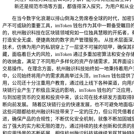
新还是规范市场等方面，都值得深入探究，为用户和从业
在当今数字化浪潮以排山倒海之势席卷全球的时代，加密
产不可或缺的重要工具，imToken 钱包作为其中一颗备受瞩
的，杭州融识科技在区块链领域宛如一位独具慧眼的开拓者，
打造安全无虞、便捷高效的数字资产管理服务。 从技术层面深入
技术，仿佛为用户的私钥穿上了一层坚不可摧的铠甲，确保其
藏，面临着巨大的风险，imToken 通过多重加密算法和
的收纳盒，满足了不同用户多样化的资产存储需求，其界面设
交易操作。 在理念方面，杭州融识科技始终如一地秉持着用
中，公司始终将用户的需求高高举过头顶，imToken 钱
用，公司还十分注重用户教育，通过线上线下各种渠道，向用
块链行业产生了积极且深远的影响，imToken 钱包的广
与到加密货币的交易和投资中来，该公司在技术研发方面取得
断向前发展。 随着区块链行业的快速发展，也不可避免地面
这些问题都给杭州融识科技带来了一定的压力，但公司凭借着
进，确保产品的合规性；不断优化安全机制，就像不断加固城堡的
出了强大的实力和无限的潜力，通过持续的技术创新和优质的
和应用场景的不断拓展，相信杭州融识科技将继续发挥其独特