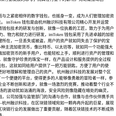
而与之紧密相伴的数字钱包，也摇身一变，成为人们管理加密资
 imToken 钱包是由杭州融识科技有限公司精心开发并运营
链钱包技术的研发与创新，就像一位执着的工匠，致力于为用户
物力和财力进行研发，imToken 钱包采用了先进卓越的加密
键所在，一旦丢失或被盗，用户的资产就如同失去了保护的宝
持多种主流加密货币，像比特币、以太坊等，就如同一个功能强大
触加密货币的新手用户，也能轻松上手，顺利进行资产的管理和
，就像守护珍贵的珠宝一样，在产品设计和服务提供的全过程
复钱包，这就如同给用户提供了一把万能钥匙，方便了用户的使
好地理解和管理自己的资产。 杭州融识科技的发展对整个区
供了一个便捷的平台，使得更多的人能够像勇敢的冒险者一样，参
企业不断创新和进步，就像一场激烈的竞赛，推动着整个行业不
场的波动犹如汹涌的海浪，安全风险则像隐藏在暗处的幽灵，
战，公司加强与监管部门的沟通与合作，就像与合作伙伴携手共
司——杭州融识科技，在区块链领域宛如一颗冉冉升起的巨星，展现
区块链行业的发展做出了重要贡献，随着区块链技术的不断成熟
值。