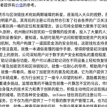
者提供有
价值
的参考。
货币与区块链技术宛如两颗璀璨的新星，逐渐闯入大众的视野，
目的明星产品，其背后的注册公司自然也引发了社会各界的广泛关注。
有着别具一格的定位和发展理念，该公司将全部精力聚焦于区块
剖析，杭州融识科技犹如一位慷慨的投资者，投入了大量的人力、
得到妥善保护，要知道，私钥可是用户访问和管理加密资产的关
安全存储机制，为用户构建了一道固若金汤的安全防线，这款钱包支
计简洁直观，就像一本通俗易懂的操作手册，使得即使是初次接
户至上的原则，公司深知用户对于数字资产安全和隐私的重视程度
包提供了助记词备份功能，用户可以通过助记词在不同设备上轻松恢
户普及加密货币和区块链知识，就像一位耐心的导师，帮助用户更
泛应用，就像一阵春风，推动了加密货币的普及和流通，它为用户提
的丰硕成果，也为行业树立了一座令人仰望的标杆，激励着其他
临着诸多挑战，监管政策的不确定性就像一片飘忽不定的乌云，市
自身强大的技术实力和勇于创新的能力，积极主动地应对这些挑
城墙，防范各种安全威胁。 imToken 钱包背后的注册公
服务，它不仅为用户提供了一个可靠的数字资产管理工具，也为
的优势，就像一艘乘风破浪的巨轮，为用户带来更多的惊喜和价