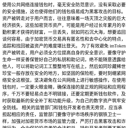
使用公共网络连接钱包时，毫无安全防范意识，没有采取必要
的安全措施，这也使得他们的钱包极易成为黑客攻击的目标。
资产被转走对于用户而言，往往意味着一场灭顶之灾般的巨大
经济损失，这些加密货币资产，可能是用户经过长年累月的辛
勤积累才获得的财富，一旦丢失，就如同石沉大海，想要追回
谈何容易，由于加密货币交易具有匿名性和去中心化的特点，
追踪和找回被盗资产的难度堪比登天。 为了有效避免 imToken
资产被转走，用户必须全方位提高自身的安全意识，要像守护
生命一样妥善保管好自己的私钥和助记词，绝不能随意透露给
他人，可以将助记词工工整整地写在纸上，然后如同珍藏稀世
珍宝一般存放在安全的地方，如坚固的保险柜，要时刻绷紧网
络安全这根弦，坚决避免在公共网络上进行敏感操作，在使用
钱包时，一定要火眼金睛，确保连接的是正规的网站和应用程
序，千万不要轻易点击不明链接，还要定期更新钱包软件，及
时获取最新的安全补丁和功能升级，为自己的数字资产筑牢安
全防线。 相关的监管部门和钱包开发者也责无旁贷，应当承
担起相应的责任，监管部门要像守护市场秩序的钢铁卫士一
样，加强对加密货币市场的监管力度，严厉打击黑客攻击和诈