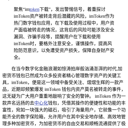
聚焦“im
token
下载”，发出警惕信号，着重探讨
imToken资产被转走背后潜藏的风险，imToken作为
热门数字钱包应用，在下载及使用过程中，用户资
产面临被转走的情况，这背后的风险可能涉及安全
漏洞、诈骗手段等，提醒用户在下载和使用
imToken时，要格外注意安全，谨慎操作，提高风
险防范意识，以免遭受资产损失，保障自身财产安
全。
在当今数字化金融浪潮如惊涛拍岸般汹涌澎湃的时代,加
密货币钱包已然成为众多投资者精心管理数字资产的关键工
具，imToken，便是这一领域中备受关注、熠熠生辉的一款产
品，近期却频繁爆发 imToken 钱包内资产莫名被转走的事件，
这无疑为广大用户重重地敲响了安全的警钟。 imToken 作为一
款声名远扬的去
中心化
钱包，凭借其操作的便捷性和功能的丰
富性，宛如一块强大的磁石，吸引了海量用户，它就像一个功
能齐全的数字保险箱，允许用户在其中安全地存储、高效地管
理多种加密货币，为加密货币的自由交易和顺畅流通提供了极