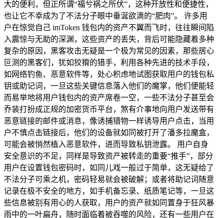
大的便利，但正所谓“福兮祸之所伏”，这种开放性和便捷性，
也让它不幸成为了不法分子眼中垂涎欲滴的“肥肉”。 许多用
户在惊觉自己 imToken 钱包内的资产不翼而飞时，往往瞬间陷
入震惊与无助的深渊，这些资产的丢失，背后可能隐藏着多种
复杂的原因，黑客攻击无疑是一个极为常见的因素，那些居心
叵测的黑客们，犹如狡猾的猎手，利用各种先进的技术手段，
如网络钓鱼、恶意软件等，处心积虑地试图获取用户的钱包私
钥或助记词，一旦这些关键信息落入他们的魔掌，他们便能轻
而易举地将用户钱包内的资产席卷一空，一些不法分子甚至会
乔装打扮成正规的加密货币平台，煞有介事地向用户发送带有
恶意链接的邮件或消息，像诱捕猎物一样诱导用户点击，当用
户不慎点击链接后，他们的设备就如同被打开了潘多拉魔盒，
可能会被悄然植入恶意软件，进而导致私钥泄露。 用户自身
安全意识的不足，同样是导致资产被转走的重要“推手”，部分
用户在设置钱包密码时，如同儿戏一般过于简单，这无疑给了
不法分子可乘之机，密码轻易就会被破解；或者将助记词随意
记录在极不安全的地方，如手机备忘录、纸质笔记等，一旦这
些信息被别有用心的人获取，用户的资产就如同置身于狂风暴
雨中的一叶扁舟，随时面临着被吞噬的风险，还有一些用户在