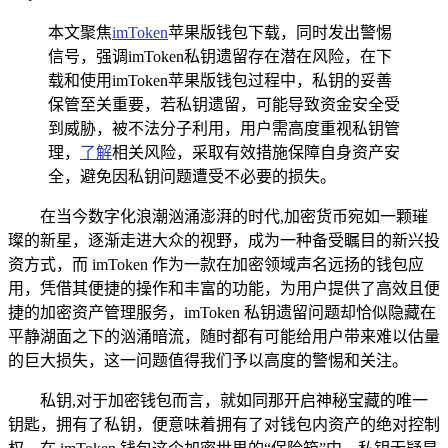
本文聚焦
imToken
苹果版钱包下载，同时发出警惕
信号，强调imToken私钥遗留存在潜在风险，在下
载和使用imToken苹果版钱包过程中，私钥的妥善
保管至关重要，若私钥遗留，可能导致资金安全受
到威胁，被不法分子利用，用户需高度重视私钥管
理，
了解
相关风险，采取有效措施保障自身资产安
全，避免因私钥问题遭受不必要的损失。
在当今数字化浪潮汹涌澎湃的时代,加密货币宛如一颗璀
璨的新星，逐渐走进大众的视野，成为一种备受瞩目的新兴投
资方式，而 imToken 作为一款在加密领域声名远扬的钱包应
用，凭借其便捷的操作和丰富的功能，为用户提供了高效且便
捷的加密资产管理服务，imToken 私钥遗留问题却恰似隐藏在
平静湖面之下的汹涌暗流，随时都有可能给用户带来难以估量
的巨大损失，这一问题值得我们予以高度的警惕和关注。
私钥,对于加密钱包而言，就如同那开启神秘宝藏的唯一
钥匙，拥有了私钥，便意味着拥有了对钱包内资产的绝对控制