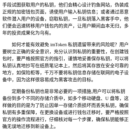
手段试图获取用户的私钥，他们会精心设计钓鱼网站，伪装成
正规的加密钱包页面，诱使用户输入私钥信息；或者通过恶意
软件潜入用户的设备，窃取私钥，一旦私钥落入黑客手中，他
们便会迅速转移用户钱包内的资产，让用户瞬间血本无归，多
年的投资成果化为乌有。
如何才能有效避免 imToken 私钥遗留带来的风险呢？用户
要树立正确的安全意识，充分认识到私钥的重要性，在创建钱
包时，要严格按照官方的指引，谨慎地妥善保存私钥，可以将
私钥认真地抄写在纸质笔记本上，然后将其存放在安全可靠的
地方，如保险柜等，千万不要将私钥信息存储在联网的电子设
备中，因为这样很容易成为黑客攻击的目标。
定期备份私钥也是非常必要的一项措施,用户可以将私钥
备份到多个不同的存储介质中，如多个移动硬盘、U 盘等，这
样做的目的是为了防止因单一存储介质损坏而丢失私钥，确保
私钥有多重保障，在更换设备或进行钱包迁移时，要严格按照
官方的操作流程进行，仔细核对每一个步骤，确保私钥能够正
确无误地迁移到新设备上。