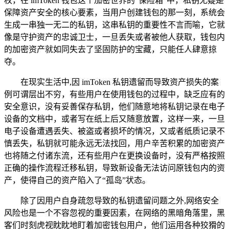
权，在 imToken 钱包这个加密世界的“保险箱”中，私钥无疑是
保障资产安全的核心要素，当用户创建钱包的那一刻，系统会
生成一串独一无二的私钥，这串私钥的重要性不言而喻，它就
像是守护资产的忠诚卫士，一旦丢失或者被他人获取，钱包内
的加密资产就如同失去了坚固防护的宝藏，只能任人肆意掠
夺。
在现实生活中,因 imToken 私钥遗留而导致资产损失的案
例可谓层出不穷，有些用户在使用钱包的过程中，缺乏应有的
安全意识，没有妥善保存私钥，他们随意地将私钥记录在电子
设备的文档中，或者写在纸上后又随意放置，这样一来，一旦
电子设备遭遇丢失、被盗或者损坏的情况，又或者纸质记录不
慎丢失，私钥就可能永远无法找回，用户辛苦积累的加密资产
也将随之付诸东流，还有些用户在更换设备时，没有严格按照
正确的操作流程迁移私钥，导致新设备无法访问原钱包内的资
产，使得自己的资产陷入了“孤岛”状态。
除了因用户自身疏忽导致的私钥遗留问题之外,网络安全
风险也是一个不容忽视的重要因素，在网络的黑暗角落里，黑
客们时刻虎视眈眈地盯着加密钱包用户，他们运用各种狡猾的