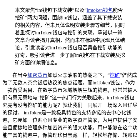
本文聚焦“im钱包下载安装”以及“
Imtoken钱包
能否
挖矿”两大问题，围绕im钱包，涵盖了其下载安装
的相关内容，但未具体说明安装步骤等细节，同时
着重探讨imToken钱包与挖矿的关联，承诺以一篇
文章为读者揭开真相，然而未在标题中展现具体结
论，引发读者对imToken钱包是否具备挖矿功能的
好奇，吸引读者进一步了解im钱包在下载安装及挖
矿方面的详细信息。
在当今
加密货币
如烈火烹油般的热潮之下，“
挖矿
”俨然成
为了无数人茶余饭后热议的焦点话题，而imToken钱包，作为
一款备受瞩目、在数字货币领域熠熠生辉的钱包，也常常被人
们有意无意地与“挖矿”这一热门行为关联起来，imToken钱包
究竟有没有挖矿的能力呢？就让我们一同展开一场深入且详尽
的探讨。 imToken是一款极具特色的支持多链的去中心化钱
包，它宛如一位贴心且专业的数字资产管家，为用户提供了安
全且便捷地管理多种加密资产的强大功能，用户能够在这个功
能丰富的钱包中，像管理珍贵宝藏一样，轻松地存储、转账以