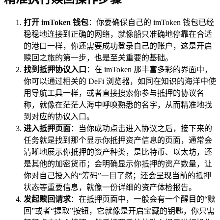
打开 imToken 钱包
：你要确保自己的 imToken 钱包已经
稳稳地连接到正确的网络，就像船只准确地停靠在合适
的港口一样，你还需要成功登录自己的账户，这是开启
赎回之旅的第一步，也是至关重要的基础。
找到抵押协议入口
：在 imToken 那丰富多彩的界面中，
你可以通过相关的 DeFi 浏览器，如同在知识的海洋中使
用导航工具一样，或者直接搜索你参与抵押的协议名
称，就像在茫茫人海中呼唤熟悉的名字，从而精准地找
到对应的协议入口。
进入抵押页面
：当你成功点击进入协议之后，接下来的
任务就是找到那个显示你抵押资产信息的页面，通常会
清晰地展示你抵押的资产种类，是比特币、以太坊，还
是其他的加密货币；会明确显示你抵押的资产数量，让
你对自己投入的“筹码”一目了然；还会呈现当前的抵押
状态等重要信息，就像一份详细的资产体检报告。
发起赎回请求
：在抵押页面中，一般会有一个醒目的“赎
回”或者“提取”按钮，它就像是开启宝藏的钥匙，你只需