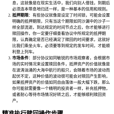
息，这就像是在现实生活中，我们向别人借钱，到期后
必须连本带息地归还一样，是一种基本的信用和规则。
抵押期限
：有些协议就像是设定了时间锁，可能会设置
明确的抵押期限，只有当这个期限如同沙漏中的沙子一
样全部流逝，到达规定的时间节点之后，你才能够进行
赎回操作，你一定要仔细查看协议中所规定的抵押期
限，认真确定是否已经满足了赎回的时间要求，这就好
比我们乘坐火车，必须要等到规定的发车时间，才能顺
利登上列车。
市场条件
：部分协议如同敏锐的市场观察者，会根据市
场的实时情况来设置赎回条件，抵押资产的价值就像是
在波涛汹涌的大海中航行的船只，会随着市场的波动而
起伏不定，这种价值的波动很可能会对赎回产生影响，
如果抵押资产的价值如同自由落体一般大幅下跌，那么
你可能就需要像一个精明的投资者一样，补充抵押物，
或者耐心等待市场情况好转之后，才能够顺利赎回资
产。
精准执行赎回操作步骤