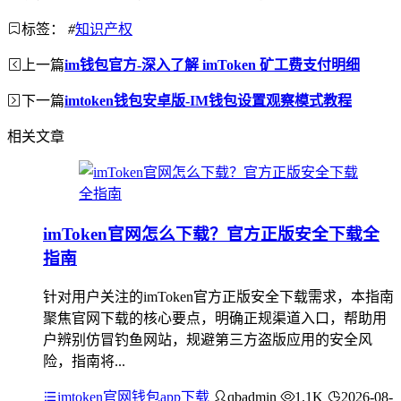
标签：
#
知识产权
上一篇
im钱包官方-深入了解 imToken 矿工费支付明细
下一篇
imtoken钱包安卓版-IM钱包设置观察模式教程
相关文章
imToken官网怎么下载？官方正版安全下载全
指南
针对用户关注的imToken官方正版安全下载需求，本指南
聚焦官网下载的核心要点，明确正规渠道入口，帮助用
户辨别仿冒钓鱼网站，规避第三方盗版应用的安全风
险，指南将...
imtoken官网钱包app下载
qbadmin
1.1K
2026-08-