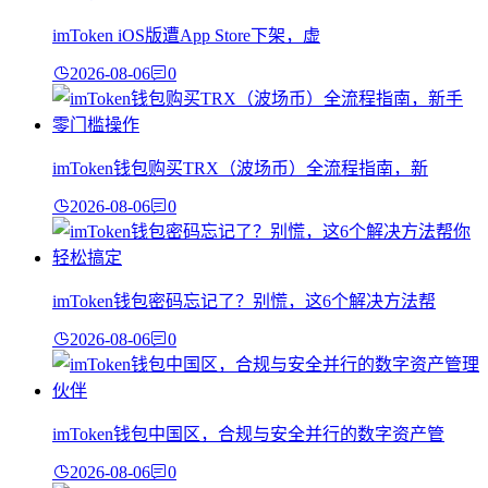
imToken iOS版遭App Store下架，虚
2026-08-06
0
imToken钱包购买TRX（波场币）全流程指南，新
2026-08-06
0
imToken钱包密码忘记了？别慌，这6个解决方法帮
2026-08-06
0
imToken钱包中国区，合规与安全并行的数字资产管
2026-08-06
0