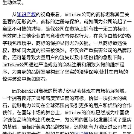
生动体现。
从
知识产权
的视角来看，imToken公司的商标堪称其至关
重要的无形资产，商标的注册与保护，就如同为公司筑起了一
道坚不可摧的城墙，确保公司在市场上拥有独一无二的标识，
有效防止其他企业的恶意模仿与侵权行为，在竞争白热化的数
字钱包市场中，商标的保护显得尤为关键，一旦商标遭遇侵
权，就如同大厦的根基被侵蚀，不仅会严重损害公司的品牌形
象，还可能导致大量用户的流失以及市场份额的急剧下降，
imToken公司通过严谨规范的商标注册和细致入微的维护程
序，为自身的品牌发展构建了坚实的法律保障,使其在市场的
惊涛骇浪中稳如磐石。
imToken公司商标的影响力还显著体现在市场拓展领域，
一个拥有良好声誉和高度辨识度的商标，恰似一块强大的磁
石，能够助力公司在全球范围内吸引更多的用户和优质的合作
伙伴，在国际市场的舞台上，imToken的商标已然成为中国数
字钱包品牌的杰出代表之一，为公司的国际化发展铺就了坚实
的基础，商标所蕴含的品牌效应，还能够有力地促进公司与其