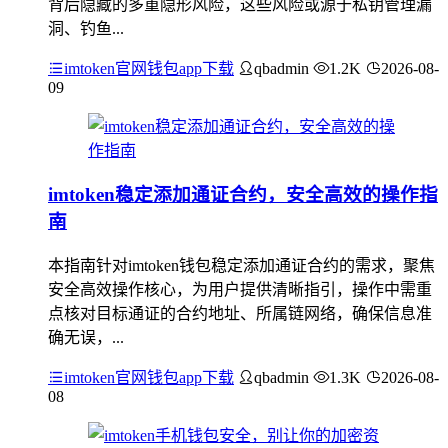
背后隐藏的多重隐形风险，这些风险或源于私钥管理漏
洞、钓鱼...
imtoken官网钱包app下载
qbadmin
1.2K
2026-08-
09
imtoken稳定添加通证合约，安全高效的操作指
南
本指南针对imtoken钱包稳定添加通证合约的需求，聚焦
安全高效操作核心，为用户提供清晰指引，操作中需重
点核对目标通证的合约地址、所属链网络，确保信息准
确无误，...
imtoken官网钱包app下载
qbadmin
1.3K
2026-08-
08