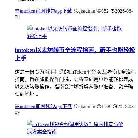
imtoken官网钱包app下载
qbadmin
852
2026-08-
09
imtoken以太坊转币全流程指南，新手也能轻松
上手
这是一份专为新手打造的imToken平台以太坊转币全流程
指南，旨在降低操作门槛，让零基础用户也能轻松完成
以太坊转账操作，指南会清晰拆解从账户准备、资产确
认到地址...
imtoken官网钱包app下载
qbadmin
1.2K
2026-08-
09