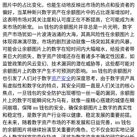
图片中的占比变化，也能生动地反映出市场的热点和投资者的
偏好，当某种新兴数字资产在余额图片中的占比逐渐增加时，
这表明市场对其关注度和认可度正在不断提高，它可能成为未
来市场的新宠。 im 钱包的余额图片并非总是一片光明，数字
资产市场犹如一片波涛汹涌的大海，其高风险性在余额图片上
体现得淋漓尽致，市场的剧烈波动就像一场突如其来的风暴，
可能会让余额图片上的数字在短时间内大幅缩水，给投资者带
来巨大的损失，数字资产领域还存在着诸多不确定性因素，如
监管政策的风云变幻、技术漏洞的潜在威胁等，这些都可能对
余额图片上的数字产生不可预测的影响。 im 钱包的余额图片
也引发了人们对于数字
资产安全
的深度思考，由于数字资产具
有虚拟性和数字化的特点，其安全问题一直是人们关注的核心
焦点，一旦钱包的安全防护出现哪怕一丝一毫的漏洞，余额图
片上的数字可能瞬间化为乌有，就像一座精心搭建的城堡在瞬
间崩塌，保障 im 钱包的安全，确保余额图片上数字的真实性
和稳定性，是数字资产行业得以健康、稳定发展的重要前提。
在未来，随着数字资产市场的不断发展和日益完善，im 钱包
的余额图片将继续扮演至关重要的角色，它不仅会如实地记录