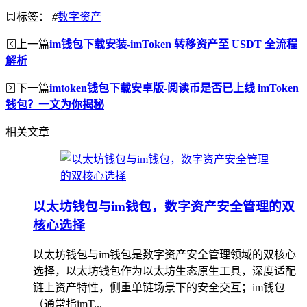
标签：
#
数字资产
上一篇
im钱包下载安装-imToken 转移资产至 USDT 全流程
解析
下一篇
imtoken钱包下载安卓版-阅读币是否已上线 imToken
钱包？一文为你揭秘
相关文章
以太坊钱包与im钱包，数字资产安全管理的双
核心选择
以太坊钱包与im钱包是数字资产安全管理领域的双核心
选择，以太坊钱包作为以太坊生态原生工具，深度适配
链上资产特性，侧重单链场景下的安全交互；im钱包
（通常指imT...