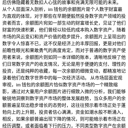
后仿佛隐藏着无数扣人心弦的故事和充满无限可能的未来。
从个人层面深入剖析，im 钱包的余额图片是个人数字财富最
为直观的体现，对于那些在早期便毅然投身数字资产领域的投
资者而言，余额图片宛如一部生动的财富增长史，见证了他们
财富的快速积累，他们曾经以较低的成本购入数字资产，随着
市场的风云变幻和资产价值的稳步提升，余额图片上呈现出的
数字令人惊喜不已，这不仅是经济上的丰厚回报，更是对他们
前瞻性眼光和果敢勇气的高度肯定，而对于普通的数字资产使
用者来说，余额图片则如同一本详细的账本，清晰地反映了他
们日常数字资产的收支情况，无论是用于便捷的支付、理性的
投资，还是纯粹的收藏，每一次余额的细微变动，都精准地记
录着他们在数字世界中的每一次经济活动。 从市场层面宏观
审视，im 钱包的余额图片恰似数字资产市场的一个精致缩
影，通过对大量用户余额图片进行细致入微的分析，我们能够
敏锐地洞察到数字资产市场的整体发展趋势，当众多用户的余
额普遍呈现出稳步增长的态势时，这往往预示着市场正处于蓬
勃向上的上升期，投资者信心满满，资金如潮水般不断涌入，
相反，如果余额普遍出现下降的情况，则可能暗示着市场正在
经历调整，或者面临着下行的压力，不同类型数字资产在余额