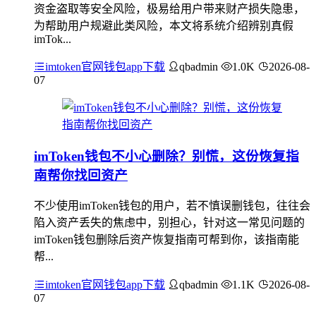
资金盗取等安全风险，极易给用户带来财产损失隐患，
为帮助用户规避此类风险，本文将系统介绍辨别真假
imTok...
imtoken官网钱包app下载
qbadmin
1.0K
2026-08-
07
imToken钱包不小心删除？别慌，这份恢复指
南帮你找回资产
不少使用imToken钱包的用户，若不慎误删钱包，往往会
陷入资产丢失的焦虑中，别担心，针对这一常见问题的
imToken钱包删除后资产恢复指南可帮到你，该指南能
帮...
imtoken官网钱包app下载
qbadmin
1.1K
2026-08-
07