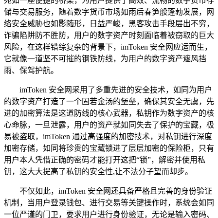
宛如一座便捷的桥梁，为用户提供了高效、流畅的数字货币存
储与交易服务，随着数字货币市场如雨后春笋般蓬勃发展，网
络安全威胁也如影随形，日益严峻，黑客攻击手段层出不穷，
诈骗陷阱防不胜防，用户的数字资产时刻面临着被窃取的巨大
风险，在这样错综复杂的背景下，imToken 安全网应运而生，
它就像一道坚不可摧的钢铁防线，为用户的数字资产遮风挡
雨、保驾护航。
imToken 安全网采用了多重先进的安全技术，如同为用户
的数字资产打造了一个固若金汤的堡垒，确保其安全无虞，先
进的加密算法是这道防线的核心武器，私钥作为数字资产的核
心命脉，一旦泄露，用户的资产就如同失去了保护的宝藏，极
易被盗取，imToken 通过高强度的加密技术，对私钥进行深度
加密存储，如同将珍贵的宝藏锁进了层层加密的保险柜，只有
用户本人凭借正确的密码才能打开这把“锁”，解密并使用私
钥，这大大提高了私钥的安全性,让不法分子望而却步。
不仅如此，imToken 安全网还具备严格且完善的身份验证
机制，当用户登录钱包、进行交易等关键操作时，系统会如同
一位严谨的门卫，要求用户进行身份验证，无论是输入密码、