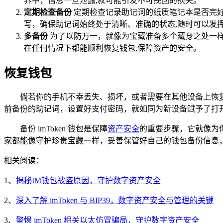
界中，信息一旦泄露,就可能引发不可挽回的损失。
定期检查备份
定期检查记录助记词的纸质笔记本是否完
写，确保助记词始终处于清晰、准确的状态,随时可以发
多备份
为了以防万一，就像为宝藏准备多个藏身之处一
在任何情况下都能顺利恢复钱包,保障资产的安全。
恢复钱包
倘若你的手机不幸丢失、损坏，或者需要在其他设备上恢复钱
前备份的助记词，设置好支付密码，就如同为新设备赋予了打
备份 imToken 钱包是保障
资产安全
的重要步骤，它就像为你
家都能像守护珍贵宝藏一样，妥善保管好自己的钱包备份信息
相关阅读：
1、
揭秘IM钱包被盗原因，守护数字资产安全
2、
深入了解 imToken 与 BIP39，数字资产安全与管理的关键
3、
警惕 imToken 相关以太仿冒骗局，守护数字资产安全