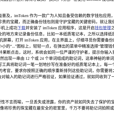
普及，imToken 作为一款广为人知且备受信赖的数字钱包应
的宝藏，而正确备份钱包则是守护宝藏的关键密码，就让我们一同深
手机上成功
下载
并安装了 imToken 应用程序，这是开启
钱包管理
全的地方来记录备份信息，比如一本纸质笔记本，之所以选择纸
屏幕，打开 imToken 应用，在主界面上，仔细寻觅你需要
的“...”图标上，轻轻一点，在弹出的菜单中精准选择“管理钱
并果断点击，这时，系统会如同一位严谨的守护者，提示你输入
然出现一串由 12 个或 24 个单词组成的助记词，这串神秘
工具将助记词一笔一划地抄写在准备好的纸质笔记本上，每一个
格的考官，要求你按照正确的顺序重新排列这些助记词，你需要将
会对输入的助记词进行严格验证，如果验证通过，就如同收到了
要性不言而喻，一旦丢失或泄露，你的资产就如同失去了保护的
像将珍贵的珠宝藏在最安全的密室里，千万不要将助记词拍照或