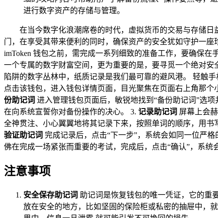
进行数字资产的存储与管理。
在当今数字化浪潮席卷的时代，虚拟货币的交易与存储日益
门，在享受其带来便利的同时，确保资产的安全犹如守护一座珍贵
imToken 钱包之前，需完成一系列细致的准备工作，要确保在
一个专属的数字财富空间，更为重要的是，要寻觅一个绝对安
陷阱的数字丛林中，纸质记录是我们最可靠的避风港。 轻触手机
点击该钱包，进入钱包详情页面，目光聚焦在页面右上角那个小小
份助记词
进入管理钱包页面后，敏锐地找到“备份助记词”选项
在向系统宣誓你对备份操作的决心。 3.
记录助记词
屏幕上会赫
全神贯注、小心翼翼地将其记录下来，按照单词的顺序，用书写
验证助记词
完成记录后，点击“下一步”，系统会如同一位严
佛在完成一场紧张而重要的考试，完成后，点击“确认”，系统
注意事项
安全保存助记词
助记词是恢复钱包的唯一凭证，它的重
放在安全的地方，比如坚固的保险柜或私密的抽屉中，就