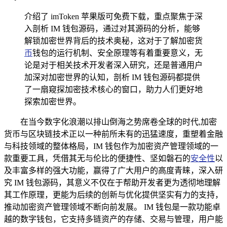
介绍了 imToken 苹果版可免费下载，重点聚焦于深
入剖析 IM 钱包源码，通过对其源码的分析，能够
解锁加密世界背后的技术奥秘，这对于了解加密货
币
钱包的运行机制、安全原理等有着重要意义，无
论是对于相关技术开发者深入研究，还是普通用户
加深对加密世界的认知，剖析 IM 钱包源码都提供
了一扇窥探加密技术核心的窗口，助力人们更好地
探索加密世界。
在当今数字化浪潮以排山倒海之势席卷全球的时代,加密
货币与区块链技术正以一种前所未有的迅猛速度，重塑着金融
与科技领域的整体格局，IM 钱包作为加密资产管理领域的一
款重要工具，凭借其无与伦比的便捷性、坚如磐石的
安全性
以
及丰富多样的强大功能，赢得了广大用户的高度青睐，深入研
究 IM 钱包源码，其意义不仅在于帮助开发者更为透彻地理解
其工作原理，更能为后续的创新与优化提供坚实有力的支持，
推动加密资产管理领域不断向前发展。 IM 钱包是一款功能卓
越的数字钱包，它支持多链资产的存储、交易与管理，用户能