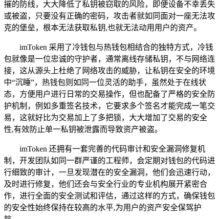
摧的防线，大大降低了私钥被窃取的风险，即便设备不幸丢失
或被盗，只要没有正确的密码，攻击者就如同面对一座无法攻
克的堡垒，根本无法获取私钥,也就无法动用用户的资产。
imToken 采用了冷钱包与热钱包相结合的独特方式，冷钱
包就像是一位忠诚的守护者，通常离线存储私钥，不与网络连
接，这从源头上杜绝了网络攻击的威胁，让私钥在安全的环境
中“沉睡”，热钱包则如同一位灵活的助手，虽然处于在线状
态，方便用户进行日常的交易操作，但也配备了严格的安全防
护机制，例如多重签名技术，它要求多个签名才能完成一笔交
易，这就好比为交易加上了多把锁，大大增加了交易的安全
性,有效防止单一私钥被泄露而导致资产被盗。
imToken 还拥有一套完善的代码审计和安全漏洞修复机
制，开发团队如同一群严谨的工程师，会定期对钱包的代码进
行细致的审计，一旦发现潜在的安全漏洞，他们会迅速行动，
及时进行修复，他们还会与安全行业的专业机构展开紧密合
作，进行全面的安全测试和评估，通过这样的方式，确保钱包
的安全性始终保持在较高的水平,为用户的资产安全保驾护