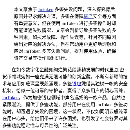
本文聚焦于
Imtoken
多签失败问题，深入探究背后
原因并寻求解决之道，多签在保障
资产
安全等方面
有重要意义，但在使用 imToken 进行多签操作时却
可能遭遇失败情况，文章会剖析导致多签失败的多
种因素，如技术故障、操作失误等，针对不同原因
给出对应的解决办法，旨在帮助用户更好地理解和
应对 imToken 多签失败问题，提升使用体验，确保
资产交易等操作顺利进行。
在如今数字化金融如绚烂繁花般蓬勃发展的时代里,加密
货币领域宛如一座充满无限可能的创新宝藏，不断有新颖的技
术与应用如璀璨星辰般涌现，多签
钱包
凭借其独树一帜的安全
机制，恰似一位可靠的守护者，赢得了众多用户的倾心青睐，
imToken
，作为加密钱包领域中声名远扬的一款产品，自然也
紧跟潮流，提供了多签功能，部分用户在使用 imToken 多签功
能时，却遭遇了失败的困境，这一状况，不仅如同阴云般笼罩
在用户心头，给他们带来了许多困扰，也引发了社会各界对其
多签功能稳定性与可靠性的广泛关注。