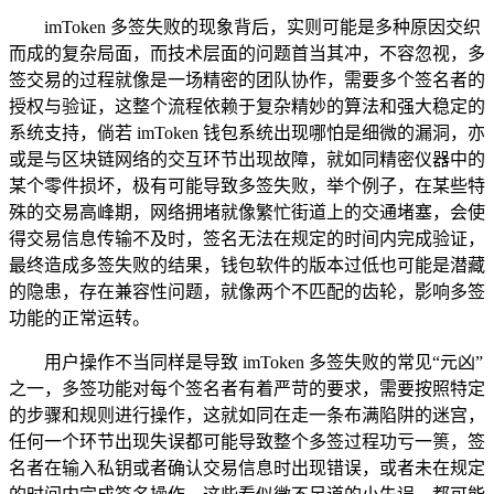
imToken 多签失败的现象背后，实则可能是多种原因交织
而成的复杂局面，而技术层面的问题首当其冲，不容忽视，多
签交易的过程就像是一场精密的团队协作，需要多个签名者的
授权与验证，这整个流程依赖于复杂精妙的算法和强大稳定的
系统支持，倘若 imToken 钱包系统出现哪怕是细微的漏洞，亦
或是与区块链网络的交互环节出现故障，就如同精密仪器中的
某个零件损坏，极有可能导致多签失败，举个例子，在某些特
殊的交易高峰期，网络拥堵就像繁忙街道上的交通堵塞，会使
得交易信息传输不及时，签名无法在规定的时间内完成验证，
最终造成多签失败的结果，钱包软件的版本过低也可能是潜藏
的隐患，存在兼容性问题，就像两个不匹配的齿轮，影响多签
功能的正常运转。
用户操作不当同样是导致 imToken 多签失败的常见“元凶”
之一，多签功能对每个签名者有着严苛的要求，需要按照特定
的步骤和规则进行操作，这就如同在走一条布满陷阱的迷宫，
任何一个环节出现失误都可能导致整个多签过程功亏一篑，签
名者在输入私钥或者确认交易信息时出现错误，或者未在规定