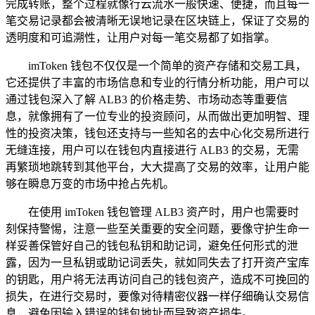
完成转账，整个过程就像行云流水一般快速、便捷，而且每一
笔交易记录都会被清晰无误地记录在区块链上，保证了交易的
透明度和可追溯性，让用户对每一笔交易都了如指掌。
imToken 钱包不仅仅是一个简单的资产存储和交易工具，
它还提供了丰富的市场信息和专业的行情分析功能，用户可以
通过钱包深入了解 ALB3 的价格走势、市场动态等重要信
息，就像拥有了一位专业的投资顾问，从而做出更加明智、理
性的投资决策，钱包还支持与一些知名的去中心化交易所进行
无缝连接，用户可以在钱包内直接进行 ALB3 的交易，无需
再繁琐地跳转到其他平台，大大提高了交易的效率，让用户能
够在瞬息万变的市场中抢占先机。
在使用 imToken 钱包管理 ALB3 资产时，用户也需要时
刻保持警惕，注意一些至关重要的安全问题，要像守护生命一
样妥善保管好自己的钱包私钥和助记词，避免任何形式的泄
露，因为一旦私钥或助记词丢失，就如同失去了打开资产宝库
的钥匙，用户将无法再访问自己的钱包资产，造成不可挽回的
损失，在进行交易时，要像对待精密仪器一样仔细确认交易信
息，避免因输入错误的钱包地址而导致资产损失。