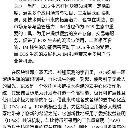
关联，当前，EOS 生态在区块链领域有一定活跃
度，涵盖多个应用场景与项目，其发展既面临机
遇，如技术创新带来的拓展潜力，也存在挑战，像
市场竞争与监管压力，IM 钱包作为 EOS 生态中重
要的工具，为用户提供便捷的资产存储、交易等服
务，促进了 EOS 生态的流通与使用，二者相互影
响，IM 钱包的功能完善有助于 EOS 生态的繁荣，
而 EOS 生态的发展也为 IM 钱包带来更多用户与
业务机会。
在区块链那广袤无垠、神秘莫测的宇宙里，EOS宛如一颗
熠熠生辉的耀眼明星，自它诞生的那一刻起，便吸引了无数人
的目光，EOS是一个依托区块链技术构建的去中心化操作系
统，其宏伟目标是为开发者打造一个高性能、极具可扩展性且
使用起来极为便捷的平台，借此来构建各式各样的去中心化应
用（DApps）。 EOS的横空出世，为区块链应用能够大规模
落地带来了崭新的希望之光，它创新性地采用了委托权益证明
（DPoS）共识机制，与比特币所采用的工作量证明（PoW）
以及以太坊所运用的权益证明（PoS）相比，DPoS具备更高的