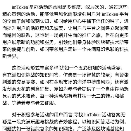
imToken 举办活动的意图是多维度、深层次的，通过这些
精心策划的活动，能够像春风化雨般增强用户对 imToken 平台
的全面了解和深刻认知，如同给用户心中播下信任的种子，进
而提升用户的活跃度和忠诚度，让用户与平台之间建立起紧密
而稳固的联系，这也是一场别开生面的推广之旅，旨在向更多
用户展示新的功能和服务，引领他们亲身体验区块链技术所带
来的便捷与创新，如同带领用户走进一个充满奇幻色彩的科技
新世界。
这些活动形式丰富多样,犹如一个五彩斑斓的活动盛宴，
有充满知识挑战的知识问答，仿佛是一场智慧的较量；有紧张
刺激的交易竞赛，如同在金融市场的海洋中搏击风浪；还有激
发创意火花的创意征集，宛如为参与者提供了一个自由挥洒想
象力的艺术舞台，每一种活动都有着其独一无二的魅力和挑
战，等待着参与者去征服。
对于积极参与活动的用户而言,寻找 imToken 活动答案无
疑是一段充满乐趣与挑战的奇妙旅程，以知识问答活动为例，
问题犹如一张错综复杂的知识网络，广泛涉及区块链基础知