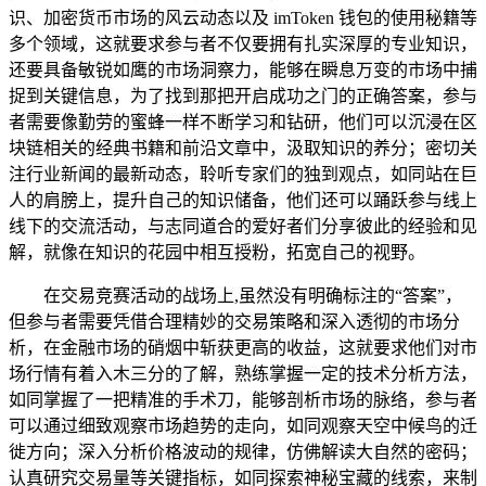
识、加密货币市场的风云动态以及 imToken 钱包的使用秘籍等
多个领域，这就要求参与者不仅要拥有扎实深厚的专业知识，
还要具备敏锐如鹰的市场洞察力，能够在瞬息万变的市场中捕
捉到关键信息，为了找到那把开启成功之门的正确答案，参与
者需要像勤劳的蜜蜂一样不断学习和钻研，他们可以沉浸在区
块链相关的经典书籍和前沿文章中，汲取知识的养分；密切关
注行业新闻的最新动态，聆听专家们的独到观点，如同站在巨
人的肩膀上，提升自己的知识储备，他们还可以踊跃参与线上
线下的交流活动，与志同道合的爱好者们分享彼此的经验和见
解，就像在知识的花园中相互授粉，拓宽自己的视野。
在交易竞赛活动的战场上,虽然没有明确标注的“答案”，
但参与者需要凭借合理精妙的交易策略和深入透彻的市场分
析，在金融市场的硝烟中斩获更高的收益，这就要求他们对市
场行情有着入木三分的了解，熟练掌握一定的技术分析方法，
如同掌握了一把精准的手术刀，能够剖析市场的脉络，参与者
可以通过细致观察市场趋势的走向，如同观察天空中候鸟的迁
徙方向；深入分析价格波动的规律，仿佛解读大自然的密码；
认真研究交易量等关键指标，如同探索神秘宝藏的线索，来制