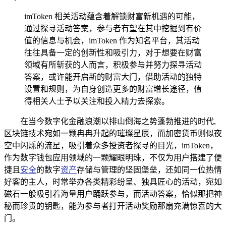
imToken 相关活动蕴含着解锁财富新机遇的可能，
通过探寻活动答案，参与者有望在其中挖掘到有价
值的信息与机会，imToken 作为知名平台，其活动
往往具备一定的创新性和吸引力，对于想要在财富
领域有所斩获的人而言，积极参与并努力探寻活动
答案，或许能开启新的财富大门，借助活动的独特
设置和规则，为自身创造更多的财富增长途径，值
得相关人士予以关注和投入精力去探索。
在当今数字化金融浪潮以排山倒海之势蓬勃推进的时代,
区块链技术宛如一颗冉冉升起的璀璨星辰，而加密货币则似夜
空中闪烁的流星，吸引着众多投资者探寻的目光，imToken，
作为数字钱包应用领域的一颗耀眼明珠，不仅为用户搭建了便
捷且
安全
的数字
资产
存储与管理的坚固堡垒，还如同一位热情
好客的主人，时常举办各类精彩纷呈、独具匠心的活动，宛如
磁石一般吸引着海量用户踊跃参与，而活动答案，恰似那把神
秘而珍贵的钥匙，能为参与者打开活动奖励那扇充满惊喜的大
门。