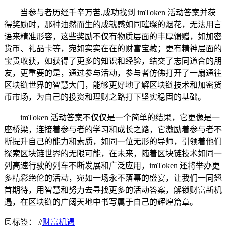
当参与者历经千辛万苦,成功找到 imToken 活动答案并获
得奖励时，那种油然而生的成就感如同璀璨的烟花，无法用言
语来精准形容，这些奖励不仅有物质层面的丰厚馈赠，如加密
货币、礼品卡等，宛如实实在在的财富宝藏；更有精神层面的
宝贵收获，如获得了更多的知识和经验，结交了志同道合的朋
友，更重要的是，通过参与活动，参与者仿佛打开了一扇通往
区块链世界的智慧大门，能够更好地了解区块链技术和加密货
币市场，为自己的投资和理财之路打下坚实稳固的基础。
imToken 活动答案不仅仅是一个简单的结果，它更像是一
座桥梁，连接着参与者的学习和成长之路，它激励着参与者不
断提升自己的能力和素质，如同一位无形的导师，引领着他们
探索区块链世界的无限可能，在未来，随着区块链技术如同一
列高速行驶的列车不断发展和广泛应用，imToken 还将举办更
多精彩绝伦的活动，宛如一场永不落幕的盛宴，让我们一同翘
首期待，用智慧和努力去寻找更多的活动答案，解锁财富新机
遇，在区块链的广阔天地中书写属于自己的辉煌篇章。
标签：
#
财富机遇