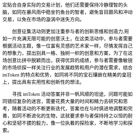
定贴合自身实际的交易计划，他们还需要保持冷静理智的头
脑，如同在暴风雨中稳坐钓鱼台的智者，避免盲目跟风和冲动
交易，以免在市场的漩涡中迷失方向。
创意征集活动则更加注重参与者的创新思维和创造力,宛
如一片充满无限可能的创意沃土，在这类活动中，参与者需要
根据活动主题，像一位富有灵感的艺术家一样，尽情发挥自己
的想象力，提出别具一格、独树一帜的创意和方案，为了在这
场创意比拼中脱颖而出，获得优异的成绩，参与者需要像敏锐
的市场侦探一样关注行业的发展趋势和用户的潜在需求，结合
imToken 的特点和优势，如同将不同的宝石镶嵌在精美的皇冠
上，提出具有实用性和创新性的想法。
寻找 imToken 活动答案并非一帆风顺的坦途，问题可能如
同错综复杂的迷宫，需要花费大量的时间和精力去研究和思
考，随着活动的不断更新迭代，答案也在与时俱进地调整和完
善，如同不断进化的生物，这就要求参与者保持持之以恒的耐
心和坚韧不拔的毅力，像一位执着的探险家，不断地学习和探
索。