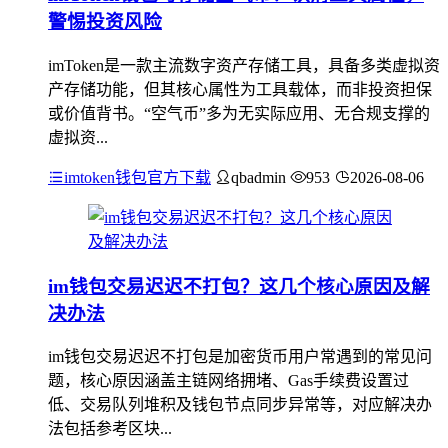
警惕投资风险
imToken是一款主流数字资产存储工具，具备多类虚拟资
产存储功能，但其核心属性为工具载体，而非投资担保
或价值背书。“空气币”多为无实际应用、无合规支撑的
虚拟资...
imtoken钱包官方下载
qbadmin
953
2026-08-06
im钱包交易迟迟不打包？这几个核心原因及解
决办法
im钱包交易迟迟不打包是加密货币用户常遇到的常见问
题，核心原因涵盖主链网络拥堵、Gas手续费设置过
低、交易队列堆积及钱包节点同步异常等，对应解决办
法包括参考区块...