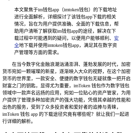
本文聚焦于im钱包app（imtoken钱包）的下载地址
进行全面解析，详细探讨了该钱包app下载的相关
情况，旨在为用户提供准确、全面的下载信息，帮
助用户清晰了解获取im钱包app的途径，解决在下
载过程中可能遇到的疑问，以便用户能够顺利、
安
全
地下载并使用imtoken钱包app，满足其在数字资
产管理等方面的需求。
在当今数字化金融浪潮汹涌澎湃、蓬勃发展的时代，加密
货币宛如一颗璀璨的新星，逐渐映入大众的视野，在这个加密
货币的世界里，一款安全、便捷的数字钱包无疑就像一把开启
财富之门的钥匙，显得尤为重要，imToken 钱包作为数字钱包
领域中一款声名远扬的应用，宛如一位贴心的资产管家，为用
户提供了管理多种加密资产的强大功能，凭借其卓越的性能和
出色的服务，受到了众多投资者和爱好者的追捧与青睐，
imToken 钱包 app 的下载途径究竟有哪些呢？就让我们一起进
行详细的解析。