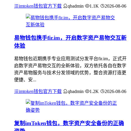
imtoken钱包官方下载
qbadmin
1.1K
2026-08-06
易物钱包携手fir.im，开启数字资产易物交互新
体验
易物钱包近期携手专业应用测试分发平台fir.im，正式开
启数字资产易物交互的全新体验，双方依托各自在数字
资产易物服务与技术分发领域的优势，整合资源打造更
便捷、安...
imtoken钱包官方下载
qbadmin
1.2K
2026-08-06
复制imToken钱包，数字资产安全备份的正确