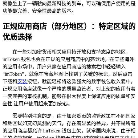
就像坐上了一辆驶向最新科技的列车，可以确保用户使用的是
功能最完善、安全性最高的版本。
正规应用商店（部分地区）：特定区域的
优质选择
在一些对加密货币相关应用持开放和支持态度的地区，
imToken 钱包也会在正规的应用商店中闪亮登场，在某些海外
的应用市场中，用户只需在应用商店的搜索栏中轻轻输入
“imToken”，就像在宝藏地图上找到了关键的标记，然后点击
下载和
安装
按钮，就能轻松将这款强大的数字钱包收入囊中，
正规应用商店就像一个严格的质量监管者，对上架的应用有着
一套完善的审核机制，能够在很大程度上保证应用的质量和安
全性,让用户使用起来更加安心。
需要特别注意的是，由于加密货币的监管政策在不同国家
和地区犹如变幻莫测的天气，存在着显著的差异，并不是所有
的应用商店都允许 imToken 钱包上架，就拿国内来说，由于相