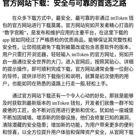
官方网站下载：安全与可靠的首选之路
在众多下载方式中，最安全、最可靠的非通过 imToken 钱
包的官方网站进行下载莫属，官方网站宛如开发者精心打造的
“数字宫殿”，是发布和维护应用的主要平台，在这里下载的
app 就如同经过了严格质检的优质商品，能够保证其完整性和
安全性，让您彻底避免下载到被篡改或包含恶意软件的版本，
用户只需打开浏览器，轻轻输入 imToken 的官方网址，宛如开
启一扇通往安全世界的大门，进入官网后，按照其贴心、详细
的提示操作，即可顺利完成下载，官方网站通常会像一位耐心
的导师，提供详尽的下载指引和说明，就算是初次使用的用
户，也能如同在熟悉的道路上行走一般,轻松上手。
通过官方网站下载还有一个令人心动的好处，那就是能够
及时获取到最新版本的 imToken 钱包，开发者们就像一群不知
疲倦的工匠，会不断对应用进行更新和优化，犹如给一座城堡
不断加固城墙、增添新的防御设施，他们会修复已知的漏洞，
清除潜藏的安全隐患；增加新的功能，为用户带来更多的便利
和惊喜，以全方位提升用户体验和保障资产安全，从官网下载