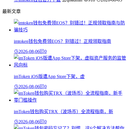
最新文章
imtoken钱包免费领EOS？别错过！正规领取指南
2026-08-06
0
imToken iOS版遭App Store下架，虚
2026-08-06
0
imToken钱包购买TRX（波场币）全流程指南，新
2026-08-06
0