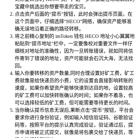
宝藏中挑选出你想要带走的宝贝。
点击资产后面的“提币”按钮，此时会弹出提币页面，在
这个页面中，仔细选择“HECO”网络，确保资产能够准
确无误地沿着正确的路径转移。
将之前精心复制的 imToken 钱包 HECO 地址小心翼翼地
粘贴到“提币地址”栏中，一定要像校对重要文件一样仔
细核对地址的准确性，因为一旦转账错误，就如同将信
件寄到了错误的地址，资产可能就会石沉大海，无法找
回。
输入你要转移的资产数量,同时合理设置好矿工费，矿工
费就像是给快递员的小费，它的设置会直接影响转账的
速度，如果你希望资产能够快速到达目的地，设置较高
的矿工费可以加快转账确认的时间；如果你不着急，也
可以选择较低的矿工费，但可能需要等待更长的时间。
当你确认提币信息无误后,果断点击“提币”按钮，平台会
要求你进行身份验证，例如输入短信验证码、谷歌验证
码等，按照平台的提示认真完成验证，验证通过后，提
币申请将被正式提交，就像是将包裹交给了快递员，等