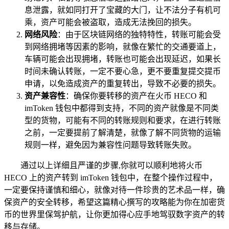
息泄露，就如同打开了宝藏的大门，让不法分子有机可
乘，资产可能会被盗取，造成无法挽回的损失。
网络风险
：由于区块链网络的独特特性，转账可能会受
到网络拥堵等因素的影响，就像在繁忙的交通要道上，
车辆可能会出现拥堵，转账也可能会出现延迟，如果长
时间未确认转账，一定不要心急，更不要重复提交提币
申请，以免造成资产的重复转出，导致不必要的损失。
资产兼容性
：确保你要转移的资产在火币 HECO 和
imToken 钱包中都得到支持，不同的资产就像是不同类
型的货物，可能有不同的转账规则和要求，在进行转账
之前，一定要提前了解清楚，就像了解不同货物的运输
规则一样，避免因为兼容性问题导致转账失败。
通过以上详细且严谨的步骤,你就可以顺利地将火币
HECO 上的资产转到 imToken 钱包中，在整个操作过程中，
一定要保持谨慎和细心，就像对待一件珍贵的艺术品一样，确
保资产的安全转移，希望这篇精心撰写的攻略能为你在加密货
币的世界里保驾护航，让你更加得心应手地驾驭数字资产的转
移与存储。