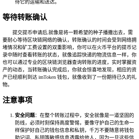
待它的运输和送达。
等待转账确认
提交提币申请后,就像是将一颗希望的种子播撒出去，需
要耐心等待区块链网络的确认，转账确认的时间会受到网络拥
堵情况和矿工费设置的双重影响，你可以在火币平台的提币记
录中随时查看转账的状态，就像追踪快递的物流信息一样，你
也可以通过专业的区块链浏览器查询转账的进度，实时掌握资
产的动态，当转账确认完成后，你就会惊喜地发现，相应的资
产已经顺利到达 imToken 钱包，就像收到了一份期待已久的礼
物。
注意事项
安全问题
：在整个转账过程中，安全就像是一道坚固的
防线，必须时刻保持高度警惕，要像守护自己的生命一
样保护好自己的钱包信息和私钥，千万不要随意将钱包
助记词、私钥等敏感信息透露给他人，因为一旦这些信