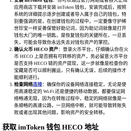
安装 imToken 钱包
：你可以通过官方网站或者各大正规
应用商店下载并安装 imToken 钱包，安装完成后，按照
系统的详细提示逐步创建或者导入属于自己的钱包，特
别要强调的是，在创建钱包的过程中，一定要像守护稀
世珍宝一样妥善保管好助记词，因为助记词就像是打开
钱包大门的唯一钥匙，是恢复钱包的关键所在，一旦丢
失，可能会导致你永远失去对钱包资产的掌控。
确认火币 HECO 资产
：登录火币平台，仔细确认你在火
币 HECO 上是否拥有可转移的资产，务必留意火币平台
是否支持 HECO 链的资产提现，这一步就像是检查你的
宝藏是否可以顺利搬运，只有确认无误，后续的操作才
能顺利进行。
检查网络
连接
：确保你的设备网络连接稳定，无论是使
用高速稳定的 Wi-Fi 还是便捷的移动数据，都要保证网
络畅通无阻，因为在转账过程中，稳定的网络就像是一
条顺畅的高速公路，一旦网络中断，就可能导致转账失
败或者出现其他问题，影响资产的安全转移。
获取 imToken 钱包 HECO 地址