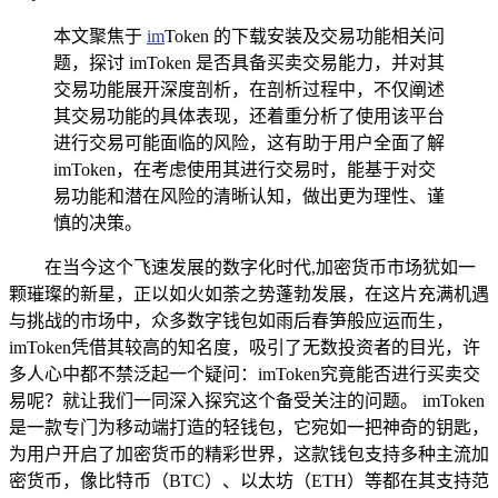
本文聚焦于
im
Token 的下载安装及交易功能相关问
题，探讨 imToken 是否具备买卖交易能力，并对其
交易功能展开深度剖析，在剖析过程中，不仅阐述
其交易功能的具体表现，还着重分析了使用该平台
进行交易可能面临的风险，这有助于用户全面了解
imToken，在考虑使用其进行交易时，能基于对交
易功能和潜在风险的清晰认知，做出更为理性、谨
慎的决策。
在当今这个飞速发展的数字化时代,加密货币市场犹如一
颗璀璨的新星，正以如火如荼之势蓬勃发展，在这片充满机遇
与挑战的市场中，众多数字钱包如雨后春笋般应运而生，
imToken凭借其较高的知名度，吸引了无数投资者的目光，许
多人心中都不禁泛起一个疑问：imToken究竟能否进行买卖交
易呢？就让我们一同深入探究这个备受关注的问题。 imToken
是一款专门为移动端打造的轻钱包，它宛如一把神奇的钥匙，
为用户开启了加密货币的精彩世界，这款钱包支持多种主流加
密货币，像比特币（BTC）、以太坊（ETH）等都在其支持范