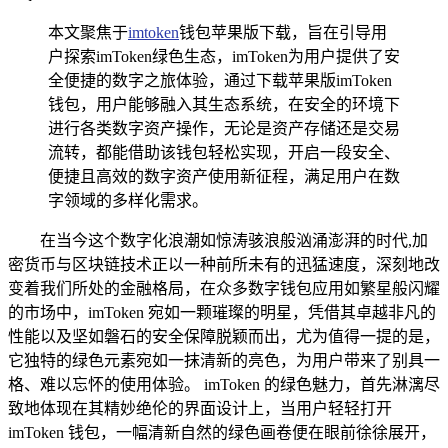
本文聚焦于
imtoken
钱包苹果版下载，旨在引导用
户探索imToken绿色生态，imToken为用户提供了安
全便捷的数字之旅体验，通过下载苹果版imToken
钱包，用户能够融入其生态系统，在安全的环境下
进行各类数字资产操作，无论是资产存储还是交易
流转，都能借助该钱包轻松实现，开启一段安全、
便捷且高效的数字资产使用新征程，满足用户在数
字领域的多样化需求。
在当今这个数字化浪潮如惊涛骇浪般汹涌澎湃的时代,加
密货币与区块链技术正以一种前所未有的迅猛速度，深刻地改
变着我们所处的金融格局，在众多数字钱包应用如繁星般闪耀
的市场中，imToken 宛如一颗璀璨的明星，凭借其卓越非凡的
性能以及坚如磐石的安全保障脱颖而出，尤为值得一提的是，
它独特的绿色元素宛如一抹清新的亮色，为用户带来了别具一
格、难以忘怀的使用体验。 imToken 的绿色魅力，首先淋漓尽
致地体现在其精妙绝伦的界面设计上，当用户轻轻打开
imToken 钱包，一幅清新自然的绿色画卷便在眼前徐徐展开，