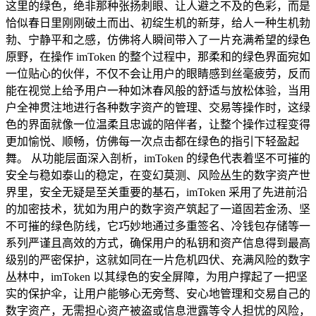
这里的绿色，绝非那种张扬刺眼、让人避之不及的色彩，而是
恰似春日里刚刚破土而出、初绽生机的新芽，给人一种生机勃
勃、宁静平和之感，仿佛将人瞬间带入了一片充满希望的绿色
原野，在操作 imToken 的整个过程中，那柔和的绿色界面宛如
一位贴心的伙伴，不仅不会让用户的眼睛感到丝毫疲劳，反而
能在视觉上给予用户一种如沐春风般的舒适与放松体验，当用
户全神贯注地进行各种数字资产的管理、交易等操作时，这绿
色的界面就像一位温柔且忠诚的陪伴者，让整个操作过程变得
更加愉悦、顺畅，仿佛每一次点击都在绿色的指引下轻盈起
舞。 从功能层面深入剖析，imToken 的绿色代表着坚不可摧的
安全与稳如泰山的稳定，在变幻莫测、风险丛生的数字资产世
界里，安全无疑是至关重要的基石，imToken 采用了先进前沿
的加密技术，犹如为用户的数字资产筑起了一道固若金汤、坚
不可摧的绿色防线，它巧妙地通过多重签名、冷钱包存储等一
系列严谨且高效的方式，确保用户的私钥和资产信息得到最高
级别的严密保护，这就如同在一片危机四伏、充满风险的数字
丛林中，imToken 以其绿色的安全屏障，为用户撑起了一把坚
实的保护伞，让用户能够心无旁骛、安心地管理和交易自己的
数字资产，无需担心资产被盗或信息泄露等令人担忧的风险，