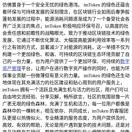
仿佛置身于一个安全无忧的绿色港湾。 imToken 的绿色还蕴含
着环保与可持续发展的深刻理念，在区块链行业如雨后春笋般
蓬勃发展的过程中，能源消耗问题逐渐成为了一个备受社会各
界广泛关注的焦点，imToken 积极响应环保号召，以高度的社
会责任感和前瞻性的战略眼光，致力于推动区块链技术的绿色
发展，它通过不断优化算法、大幅提高能源利用效率等一系列
行之有效的方式，显著减少了对能源的消耗，这一举措不仅为
构建一个更加绿色、和谐、可持续的区块链生态环境贡献了自
己的一份力量，也为用户提供了一个更加环保、可持续的
数字
资产管理
平台，让用户在进行数字资产操作的同时，也能为环
保事业贡献一份微薄但有意义的力量。 imToken 的绿色还生动
地体现在其充满活力的社区建设和贴心周到的用户服务上，
imToken 拥有一个活跃且充满生机与活力的社区，用户们可以
自由地交流经验、分享见解，畅所欲言，社区的氛围就像一片
广袤无垠的绿色森林，充满了生机和活力，每一位用户都像是
森林中的一棵树木，相互依存、共同成长，imToken 的客服团
队更是以热情似火、专业精湛的服务态度，为用户提供及时、
高效、有效的帮助，无论是用户遇到复杂的技术问题，还是对