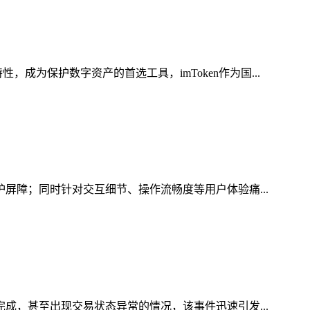
为保护数字资产的首选工具，imToken作为国...
护屏障；同时针对交互细节、操作流畅度等用户体验痛...
完成，甚至出现交易状态异常的情况，该事件迅速引发...