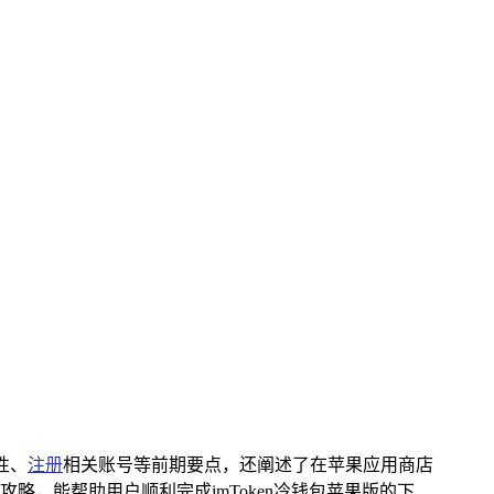
性、
注册
相关账号等前期要点，还阐述了在苹果应用商店
，能帮助用户顺利完成imToken冷钱包苹果版的下